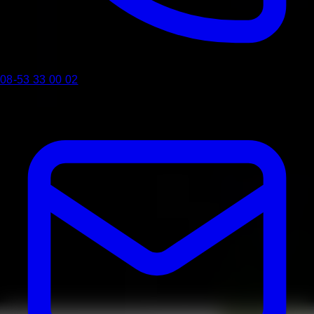
08-53 33 00 02