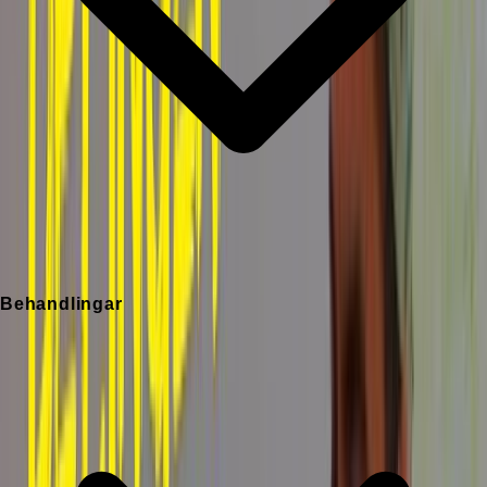
Behandlingar