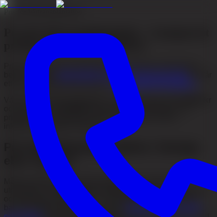
Pris för hårtransplantation
Pris för hårtransplantation – transparent
prislista hos Akacia Medical
Priset för en hårtransplantation beror på dina individuella
behov – främst
antal grafts och metod (FUE eller DHI)
. Du får
ett personligt prisförslag efter en
kostnadsfri konsultation
.
Vårt pris för hårtransplantation i Sverige börjar från
38 000 kr
och upp till cirka
65 000 kr
beroende på omfattning. Se
prislistan och kalkylatorn nedan för aktuella nivåer –
inklusive vårt paket i Istanbul.
Pris för hårtransplantation: Sverige
eller Turkiet?
Många jämför priset mellan behandling i Sverige och
utomlands. Vi erbjuder både hårtransplantation i Stockholm
och paketresor till Istanbul – men skillnaden handlar inte
bara om siffran på fakturan. Läs vår
jämförelse av Sverige
och Turkiet
för att förstå uppföljning, patientsäkerhet och vad