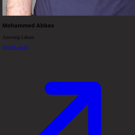
Mohammed Abbas
Ansvarig Läkare
ISHRS-profil