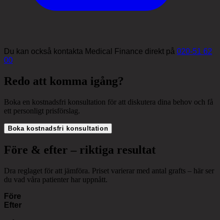
Du kan också kontakta Medical Finance direkt på
020-51 62
00
Redo att komma igång?
Boka en kostnadsfri konsultation för att diskutera dina behov och få
ett personligt prisförslag.
Boka kostnadsfri konsultation
Före & efter – riktiga resultat
Dra reglaget för att jämföra. Priset varierar med antal grafts – här ser
du vad våra patienter har uppnått.
Före
Efter