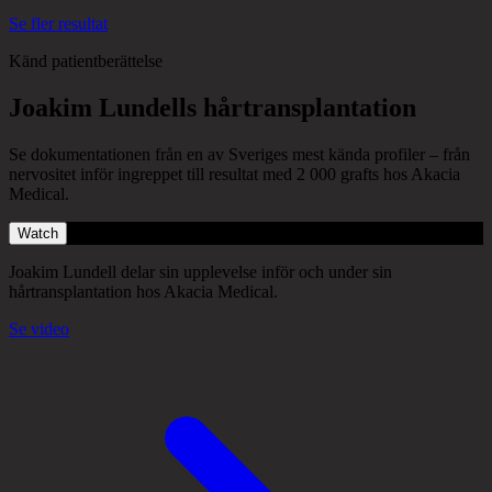
Se fler resultat
Känd patientberättelse
Joakim Lundells hårtransplantation
Se dokumentationen från en av Sveriges mest kända profiler – från
nervositet inför ingreppet till resultat med 2 000 grafts hos Akacia
Medical.
Watch
Joakim Lundell delar sin upplevelse inför och under sin
hårtransplantation hos Akacia Medical.
Se video