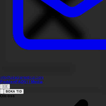
Tydligt avtal på svenska och planerad eftervård
info@akaciamedical.com
Podden
FAQ
Vi i Media
🇸🇪
BOKA TID
Om oss