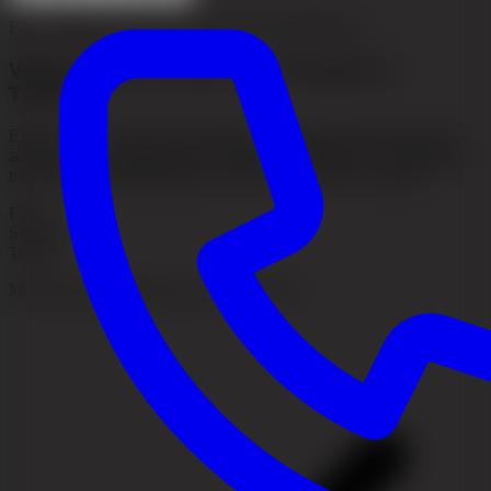
Få personligt prisförslag utifrån dina förutsättningar.
Varför kostar det ofta mer i Sverige än i
Turkiet?
Ett högre pris hos en svensk klinik speglar ofta medicinskt
ansvar, nära uppföljning, svenska kvalitetskrav och tillgång
till samma patientskydd som vid annan vård i Sverige.
Faktor
Sverige
Turkiet
Medicinsk uppföljning utan dyra återresor