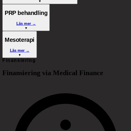
▾
PRP behandling
Läs mer
→
▾
Mesoterapi
Läs mer
→
▾
Finansiering
Finansiering via Medical Finance