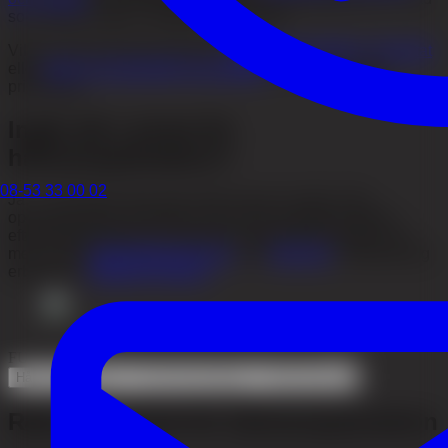
som faktiskt ingår i respektive alternativ.
Vill du veta mer kan du läsa om
Hårtransplantation
,
Resultat
eller
boka en kostnadsfri konsultation
för ett personligt
prisförslag.
Ingår allt i priset för
hårtransplantation?
08-53 33 00 02
Ja – vi vill att du ska veta exakt vad som ingår. Våra
operationspriser inkluderar mat under operationsdagen,
eftervårdsprodukter och löpande support från teamet. Läs
mer om vår
behandlingsprocess
och
eftervård
.
Delbetalning
erbjuds via
Medical Finance
.
FUE-zoner och ungefärligt antal grafts per område
Hårtransplantation
Andra Behandlingar
Hårborttagning
Räkna ut priset för hårtransplantation