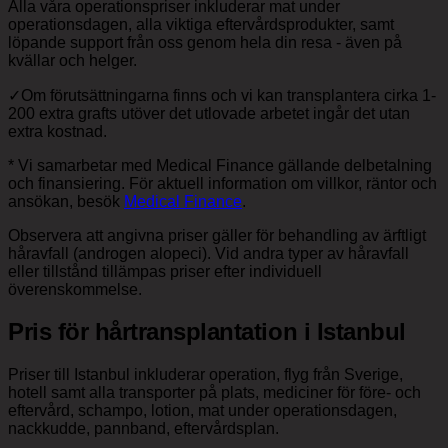
Alla våra operationspriser inkluderar mat under
operationsdagen, alla viktiga eftervårdsprodukter, samt
löpande support från oss genom hela din resa - även på
kvällar och helger.
✓
Om förutsättningarna finns och vi kan transplantera cirka 1-
200 extra grafts utöver det utlovade arbetet ingår det utan
extra kostnad.
*
Vi samarbetar med Medical Finance gällande delbetalning
och finansiering. För aktuell information om villkor, räntor och
ansökan, besök
Medical Finance
.
Observera att angivna priser gäller för behandling av ärftligt
håravfall (androgen alopeci). Vid andra typer av håravfall
eller tillstånd tillämpas priser efter individuell
överenskommelse.
Pris för hårtransplantation i Istanbul
Priser till Istanbul inkluderar operation, flyg från Sverige,
hotell samt alla transporter på plats, mediciner för före- och
eftervård, schampo, lotion, mat under operationsdagen,
nackkudde, pannband, eftervårdsplan.