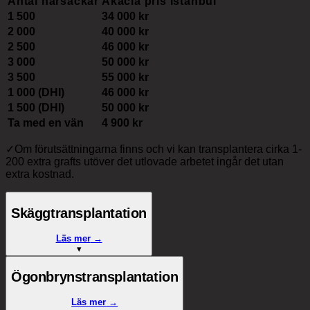
Antal hårsäckar
Akacia pris Istanbul
1 500
34 000 kr
2 000
40 000 kr
2 500
46 000 kr
3 000
50 000 kr
3 500
55 000 kr
1 000 (DHI)
46 000 kr
1 500 (DHI)
50 000 kr
Ta med en vän
4 900 kr
✓
Om förutsättningarna finns och vi kan transplantera cirka 1-
200 extra grafts utöver det utlovade arbetet ingår det utan
extra kostnad.
Skäggtransplantation
Läs mer
→
▾
Ögonbrynstransplantation
Läs mer
→