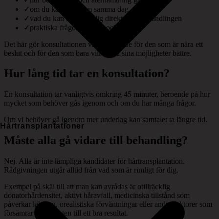
✓
om du kan resa hem samma dag
✓
vad du kan förvänta dig direkt efter behandlingen
✓
praktiska frågor om resa och boende
Det här gör konsultationen värdefull både för den som är nära ett
beslut och för den som bara vill förstå sina möjligheter bättre.
Hur lång tid tar en konsultation?
En konsultation tar vanligtvis omkring 45 minuter, beroende på hur
mycket som behöver gås igenom och om du har många frågor.
Om vi behöver gå igenom mer underlag kan samtalet ta längre tid.
Hårtransplantationer
Måste alla gå vidare till behandling?
Nej. Alla är inte lämpliga kandidater för hårtransplantation.
Rådgivningen utgår alltid från vad som är rimligt för dig.
Exempel på skäl till att man kan avrådas är otillräcklig
donatorhårdensitet, aktivt håravfall, medicinska tillstånd som
påverkar läkning, orealistiska förväntningar eller andra faktorer som
försämrar möjligheten till ett bra resultat.