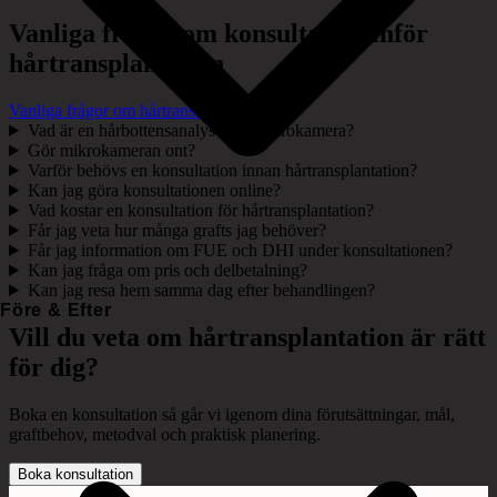
Vanliga frågor om konsultation inför
hårtransplantation
Vanliga frågor om hårtransplantation
Vad är en hårbottensanalys med mikrokamera?
Gör mikrokameran ont?
Varför behövs en konsultation innan hårtransplantation?
Kan jag göra konsultationen online?
Vad kostar en konsultation för hårtransplantation?
Får jag veta hur många grafts jag behöver?
Får jag information om FUE och DHI under konsultationen?
Kan jag fråga om pris och delbetalning?
Kan jag resa hem samma dag efter behandlingen?
Före & Efter
Vill du veta om hårtransplantation är rätt
för dig?
Boka en konsultation så går vi igenom dina förutsättningar, mål,
graftbehov, metodval och praktisk planering.
Boka konsultation