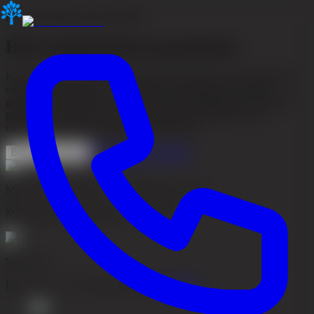
Hårtransplantation konsultation
Hårtransplantation konsultation
Konsultationen är ett kostnadsfritt första steg där vi ger rådgivning
om hårtransplantation. Vi går igenom ditt håravfall, dina mål,
graftbehov, metodval (FUE/DHI), pris, återhämtning och praktisk
planering. Vid behov kan vi titta närmare på hårbotten med
mikrokamera för att underlätta rådgivningen.
Se priser
Läs om grafts
Boka konsultation
Medicinskt granskad av
Dr Mohammed Abas
Medicinskt ansvarig läkare
·
2026-06-10
Skriven av
Firo Esmer
·
VD, Akacia Medical
·
Läs bio