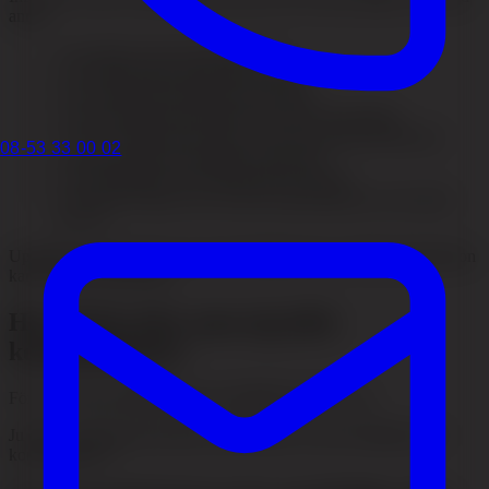
annat:
✓
hur länge du har haft håravfall
✓
vid vilken ålder håravfallet började
✓
hur snabbt håravfallet har utvecklats
✓
om du tidigare gjort PRP eller annan behandling
✓
om du använder mediciner som kan påverka hårväxten
08-53 33 00 02
✓
om du nyligen genomgått operationer
✓
livsstilsfaktorer som rökning eller alkohol
✓
om du har bilder som visar hur håravfallet har utvecklats
över tid
Uppgifterna används för att ge dig rådgivning om hårtransplantation
kan vara rätt väg framåt.
Hur förbereder man sig inför
konsultationen?
För att få så bra rådgivning som möjligt är det bra att:
Ju bättre underlag som finns, desto bättre och mer träffsäker blir
konsultationen.