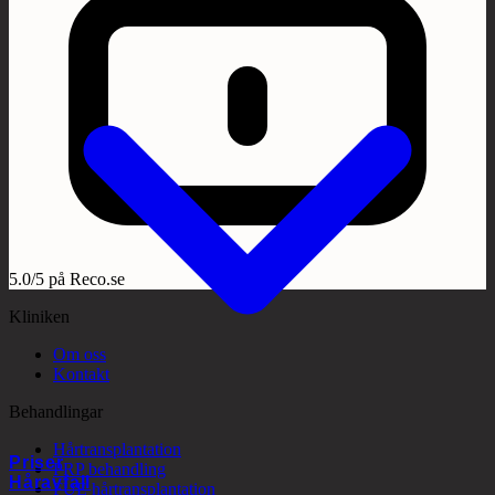
5.0/5 på Reco.se
Kliniken
Om oss
Kontakt
Behandlingar
Hårtransplantation
Priser
PRP behandling
Håravfall
FUE hårtransplantation