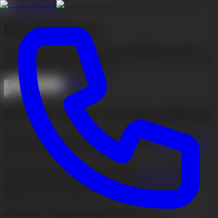
←
TILLSTÅND
Håravfall vid stress
Stressrelaterat håravfall är vanligt och ofta tillfälligt. När kroppen
utsätts för akut eller långvarig belastning kan fler hårstrån än vanligt
gå in i vilofas och falla av samtidigt.
Kontakta oss
Boka konsultation
Håravfall vid stress och telogen effluvium
Håravfall vid stress är en vanlig och välkänd följd av påverkan av
kronisk eller akut stress. Tillståndet brukar kallas
telogen effluvium
och kan drabba både män och kvinnor.
Det kännetecknas ofta av att håret blir tunnare över hela huvudet
snarare än att man får ett tydligt mönster av
vikande hårfäste
eller
kala fläckar. För de flesta är tillståndet tillfälligt, men det kan
upplevas som både snabbt och oroande när det väl börjar.
Orsaker till håravfall vid stress