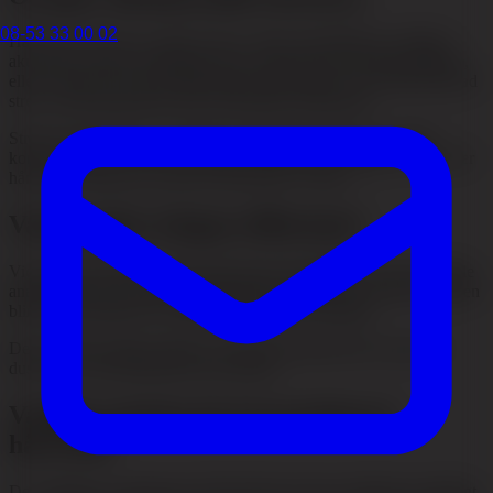
08-53 33 00 02
Håravfall vid stress orsakas ofta av olika stressfaktorer, antingen
akut stress såsom en plötslig chock, trauma eller allvarlig sjukdom,
eller kronisk stress från långvariga påfrestningar som arbetsrelaterad
stress, relationsproblem eller ekonomiska bekymmer.
Stress kan resultera i en obalans i kroppens hormoner, särskilt
kortisol, vilket i sin tur kan påverka hårsäckarna negativt och få fler
hårstrån att lämna den aktiva tillväxtfasen i förtid.
Vad innebär telogen effluvium?
Vid telogen effluvium går håret från aktiv tillväxtfas, den så kallade
anagena fasen, till vilofas, telogenfasen, tidigare än normalt. Följden
blir att fler hårstrån än vanligt fälls ungefär samtidigt.
Det är därför många upplever att håret plötsligt känns tunnare i
duschen, vid borstning eller på kudden.
Vanliga symtom på stressrelaterat
håravfall
De vanligaste symptomen på håravfall vid stress inkluderar plötsligt