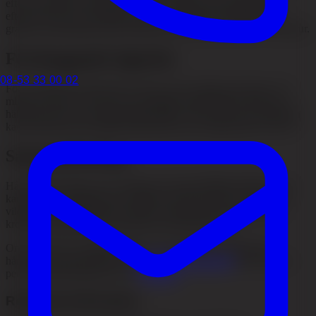
efter att stressen har minskat. Det är viktigt att vara tålmodig
eftersom det är en naturlig process. För de flesta kommer håret
gradvis att återhämta sig och återfå sin normala tjocklek och struktur.
Förebyggande åtgärder
08-53 33 00 02
För att förhindra håravfall vid stress är det viktigt att hantera och
minska stressen så mycket som möjligt. Regelbunden motion, en
hälsosam kost och avslappningstekniker som yoga eller meditation
kan alla bidra till att hålla stressnivåerna mer balanserade över tid.
Sammanfattning
Håravfall vid stress är ett vanligt och oftast tillfälligt tillstånd som
kan påverka människor som utsätts för olika typer av stress. Det
viktigaste är att identifiera orsaken, minska den belastning som
kroppen står under och ge håret tid att återhämta sig.
Om du vill få en tydligare bild av vad som ligger bakom ditt
håravfall kan du läsa mer om
symptom på håravfall
eller boka en
personlig bedömning hos oss.
Kontakt
.
Relaterad information