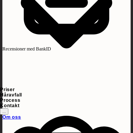
Recensioner med BankID
Priser
Håravfall
Process
Kontakt
...
Om oss