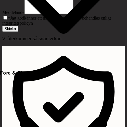
Meddelande
*
Jag godkänner att mina personuppgifter behandlas enligt
integritetspolicyn
Skicka
Vi återkommer så snart vi kan
Före & Efter