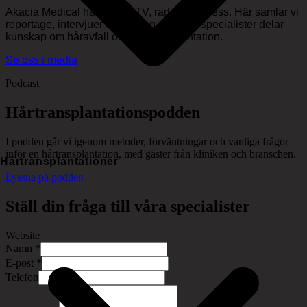
Akacia Medical har synts i TV, radio och press. Här samlar vi
reportage, intervjuer och inslag där våra specialister delar
kunskap om håravfall och hårtransplantation.
Se oss i media
Podcast
Hårtransplantationspodden
I podden går vi igenom metoder, förväntningar och vanliga frågor
inför en hårtransplantation, med gäster från kliniken och branschen.
Hårtransplantationer
Lyssna på podden
Ställ din fråga till våra specialister
Website
Namn
*
E-post
*
Telefon