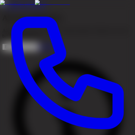
←
Tillbaka till tillstånd
Aterom i hårbotten
Aterom är en cysta i huden som ibland uppstår i hårbotten och kan
behöva bedömning.
Se priser
Boka konsultation