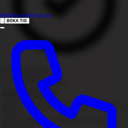
info@akaciamedical.com
BOKA TID
Bedömning rekommenderas
För rätt handläggning och trygghet
Vad är ett aterom?
Ett aterom är en talgcysta som uppstår i huden och kan förekomma i
hårbotten.
De flesta är godartade men bör bedömas om de växer, blir ömma
eller inflammerade.