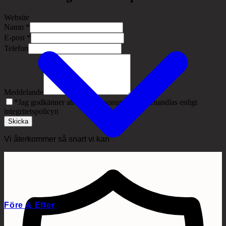
Website
Namn
*
E-post
*
Telefon
Meddelande
*
Jag godkänner att mina personuppgifter behandlas enligt
integritetspolicyn
Skicka
Vi återkommer så snart vi kan
Före & Efter