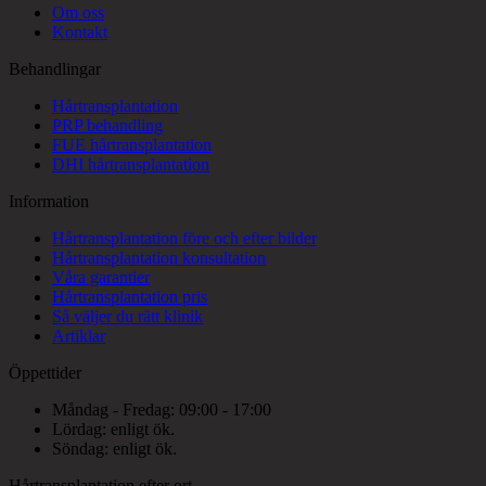
Om oss
Kontakt
Behandlingar
Hårtransplantation
PRP behandling
FUE hårtransplantation
DHI hårtransplantation
Information
Hårtransplantation före och efter bilder
Hårtransplantation konsultation
Våra garantier
Hårtransplantation pris
Så väljer du rätt klinik
Artiklar
Öppettider
Måndag - Fredag: 09:00 - 17:00
Lördag: enligt ök.
Söndag: enligt ök.
Hårtransplantation efter ort