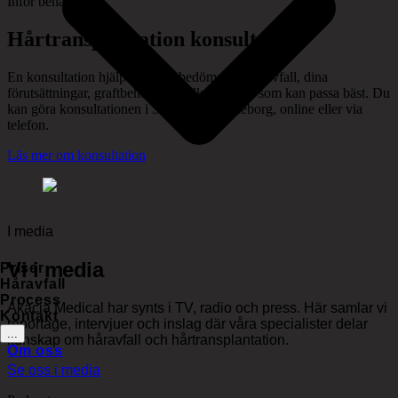
Inför behandling
Hårtransplantation konsultation
En konsultation hjälper oss att bedöma ditt håravfall, dina
förutsättningar, graftbehov och vilken metod som kan passa bäst. Du
kan göra konsultationen i Stockholm, Göteborg, online eller via
telefon.
Läs mer om konsultation
I media
Vi i media
Priser
Håravfall
Process
Akacia Medical har synts i TV, radio och press. Här samlar vi
Kontakt
reportage, intervjuer och inslag där våra specialister delar
...
kunskap om håravfall och hårtransplantation.
Om oss
Se oss i media