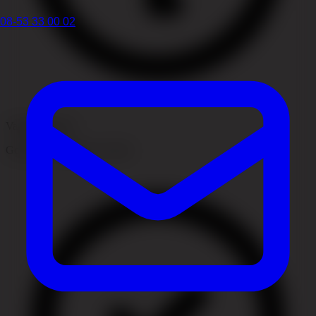
08-53 33 00 02
Vanligt tillstånd
Godartad förändring i huden