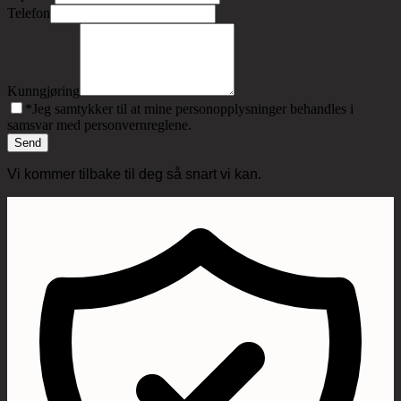
Telefon
Kunngjøring
*
Jeg samtykker til at mine personopplysninger behandles i
samsvar med personvernreglene.
Send
Vi kommer tilbake til deg så snart vi kan.