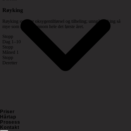
Røyking
Røyking svekker oksygentilførsel og tilheling; unngå røyking så
mye som mulig gjennom hele det første året.
Stopp
Dag 1–10
Stopp
Måned 1
Stopp
Deretter
Område
Dag 1–10
Måned 1
Deretter
Kommentar
Hard trening
Okej
/
Stopp
Stopp
enligt plan
treningssenter
Basseng,
Priser
bading og
Stopp
Stopp
Varsamhet
Hårtap
badstue
Prosess
Kontakt