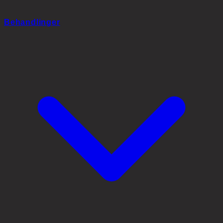
Behandlinger
~45°
Håndtering av bivirkninger: hevelse,
rødhet og kløe
Lett hevelse rundt øyne eller panne, rødhet og midlertidig kløe kan
forekomme og er som regel milde og forbigående.
Unngå å klø med neglene. Følg hygieneplanen og kontakt oss hvis