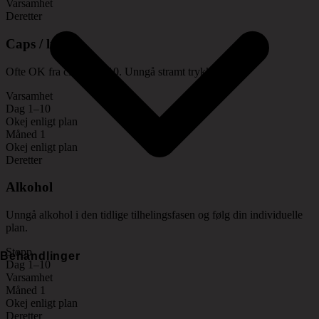
Varsamhet
Deretter
Caps / lue
Ofte OK fra cirka dag 10. Unngå stramt trykk før det.
Varsamhet
Dag 1–10
Okej enligt plan
Måned 1
Okej enligt plan
Deretter
Alkohol
Unngå alkohol i den tidlige tilhelingsfasen og følg din individuelle
plan.
Stopp
Behandlinger
Dag 1–10
Varsamhet
Måned 1
Okej enligt plan
Deretter