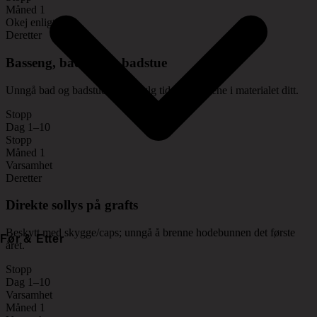
Måned 1
Okej enligt plan
Deretter
Basseng, bading og badstue
Unngå bad og badstue lenge; følg tidsangivelsene i materialet ditt.
Stopp
Dag 1–10
Stopp
Måned 1
Varsamhet
Deretter
Direkte sollys på grafts
Beskytt med skygge/caps; unngå å brenne hodebunnen det første
Før & Etter
året.
Stopp
Dag 1–10
Varsamhet
Måned 1