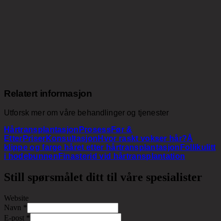
Relatert informasjon
Utforsk mer om våre behandlinger og tjenester
Hårtransplantasjon
Prosess
Før &
Etter
Priser
Konsultasjon
Hvor raskt vokser hår?
Å
klippe og farge håret etter hårtransplantasjon
Follikulitt
i hodebunnen
Finasterid vid hårtransplantation
Still spørsmålet ditt til våre spesialister
Website
Navn
*
E-post
*