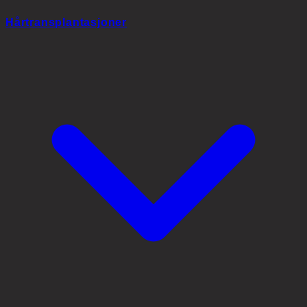
Hårtransplantasjoner
Watch
Forbered
Vask hendene. Ha sjampo og lotion fra klinikken klar.