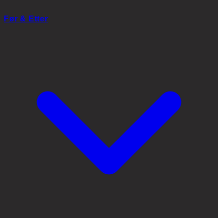
Skånsom vask
Før & Etter
Masser som vist i filmen. Ikke riv av skorper.
Skyll og tørk
Lunkent vann; la håret lufttørke.
Gjenta
Gjenta daglig til dag 10 hvis ikke annet er sagt.