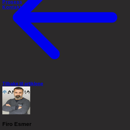
Prosess
Kontakt
Tilbake til artiklene
Firo Esmer