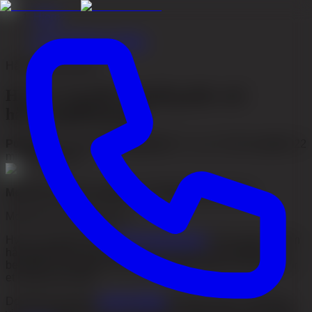
Hjem
/
Akacia Medical artikler
Hårtransplantasjon
Hva er et graft? Antall grafts ved
hårtransplantasjon
Publisert
:
9. juni 2026
•
Oppdatert
:
14. juni 2026
•
Lesetid
:
22
min
•
Firo Esmer
Medisinsk gjennomgått av
Dr Mohammed Abas
Medisinsk ansvarlig lege
Hva er et graft ved en
hårtransplantasjon
? Kort sagt: en liten
hårsekkgruppe som flyttes som én enhet. Her forklarer vi
begrepet, og viktigst av alt hvor mange grafts som trengs for
et naturlig resultat.
De fleste menn får
arvelig hårtap
før eller siden. Forskning