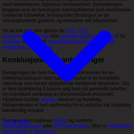
med vekstfaktorer, injiseres i hodebunnen. Behandlingen
fungerer som en fysiologisk næringstilførsel som revitaliserer
svekkede hårsekker, fremskynder tilhelingen av de
nytransplanterte graftene og stimulerer økt hårtykkelse.
Vil du vite hva som gjelder for
FUE
,
DHI
,
skjeggtransplantasjon
eller
øyenbrynstransplantasjon
? Se
prissiden
eller bestill
kostnadsfri konsultasjon
ved
vår
mottakelse i Stockholm
.
Konklusjoner og anbefalinger
Beregningen av hvor mange grafts som kreves for en
hårtransplantasjon med naturlig resultat er en kompleks
vitenskap som krever dyptgående medisinsk ekspertise. Det
er ikke tilstrekkelig å basere seg bare på generelle tabeller;
en individuell vurdering av donorområdets elastisitet,
hårstråets kaliber,
alopeci
-stadium og fremtidig
hårtapmønster er helt nødvendig for et vellykket og langsiktig
bærekraftig resultat.
For menn som opplever
hårtap
og vurderer
Før & Etter
hårtransplantasjon
eller
PRP-behandling
, tilbyr vi
kostnadsfri
konsultasjon
i
Stockholm
.