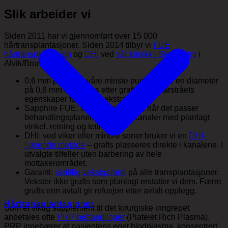
Slik arbeider vi
Siden 2011 har vi gjennomført over 15 000
hårtransplantasjoner. Siden 2014 tilbyr vi
FUE
hårtransplantasjon
og
DHI
ved
vår klinikk i Stockholm
i
Alvik/Bromma.
0,6 mm puncher: våre minste puncher har en diameter
på 0,6 mm og velges etter graftets og hårstråets
egenskaper for presis ekstraksjon.
Sapphire FUE: safirblader brukes når det passer
behandlingsplanen, for å lage kanaler med planlagt
vinkel, retning og tetthet.
DHI: ved viker eller mindre soner bruker vi en
DHI-
lignende metode
– grafts plasseres direkte i kanalene. I
utvalgte tilfeller uten barbering av hele
mottakerområdet.
Garanti:
skriftlig vekstgaranti
på alle transplantasjoner.
Vekster ikke grafts som planlagt erstatter vi dem. Færre
grafts enn avtalt gir refusjon etter avtalt opplegg.
Hårtransplantasjoner
Som et viktig supplement til det kirurgiske inngrepet
anbefales ofte
PRP-behandlinger
(Platelet Rich Plasma).
PRP innebærer at pasientens eget blodplasma, konsentrert