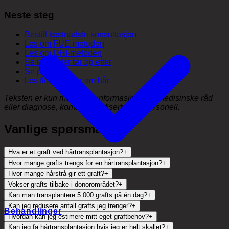
Neste steg
Bestill kostnadsfri konsultasjon
Les om FUE-metoden
Les om DHI-metoden
Se resultater før og etter
Se prissiden
Les flere artikler om hår
Teksten er kun ment som informasjon. For medisinske råd
eller diagnose, kontakt kvalifisert helsepersonell.
Vanlige spørsmål
Hva er et graft ved hårtransplantasjon?
+
Hvor mange grafts trengs for en hårtransplantasjon?
+
Hvor mange hårstrå gir ett graft?
+
Vokser grafts tilbake i donorområdet?
+
Kan man transplantere 5 000 grafts på én dag?
+
Kan jeg redusere antall grafts jeg trenger?
+
Behandlinger
Hvordan kan jeg estimere mitt eget graftbehov?
+
Kan jeg få hårtransplantasjon hvis jeg er helt skallet?
+