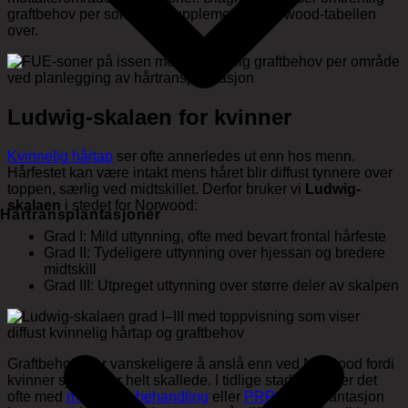
graftbehov per sone – et supplement til Norwood-tabellen
over.
Ludwig-skalaen for kvinner
Kvinnelig hårtap
ser ofte annerledes ut enn hos menn.
Hårfestet kan være intakt mens håret blir diffust tynnere over
toppen, særlig ved midtskillet. Derfor bruker vi
Ludwig-
skalaen
i stedet for Norwood:
Hårtransplantasjoner
Grad I: Mild uttynning, ofte med bevart frontal hårfeste
Grad II: Tydeligere uttynning over hjessan og bredere
midtskill
Grad III: Utpreget uttynning over større deler av skalpen
Graftbehovet er vanskeligere å anslå enn ved Norwood fordi
kvinner sjelden er helt skallede. I tidlige stadier holder det
ofte med
medisinsk behandling
eller
PRP
. Transplantasjon