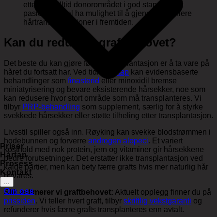
etterlater alltid donorområdet i god stand slik at
pasienten skal ha mulighet til å gjennomføre flere
hårtransplantasjoner i fremtiden.
Kan du redusere graftbehovet?
Det beste du kan gjøre før en transplantasjon er å ta vare på
håret du fortsatt har. Ved tidlig
hårtap
kan evidensbaserte
behandlinger som
finasterid
eller minoxidil bremse
miniatyrisering og bevare eksisterende hårsekker, noe som
kan redusere hvor stort område som må transplanteres. Vi
tilbyr
PRP-behandling
som supplement, særlig for å styrke
svekkede hårsekker eller støtte tilheling etter transplantasjon.
Livsstil spiller også inn. Røyking kan svekke blodstrømmen i
hodebunnen og forverre
androgen alopeci
. Et variert
Priser
kosthold med nok protein, jern og vitaminer gir hårsekkene
Hårtap
bedre forutsetninger. Det erstatter ikke transplantasjon ved
Prosess
kalde partier, men kan bety færre grafts hvis mer naturlig hår
Kontakt
bevares.
...
Om oss
Slik estimerer vi graftbehovet:
Aktuelt opplegg finner du på
prissiden
. Vi teller hvert graft, tilbyr
skriftlig vekstgaranti
og
refunderer hvis færre grafts transplanteres enn avtalt.