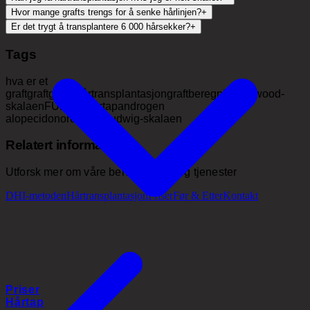
Hvor mange grafts trengs for å senke hårlinjen?
+
Er det trygt å transplantere 6 000 hårsekker?
+
Tags
hva er et
graft
graft
grafts
hårtransplantasjon
graftberegning
norwood-
skalaen
FUE
DHI
hårtap
androgen
alopeci
donorområde
ludwig-skalaen
Relatert informasjon
Utforsk mer om våre behandlinger og tjenester
DHI-metoden
Hårtransplantasjon
Priser
Før & Etter
Kontakt
Priser
Hårtap