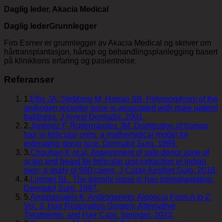
Daglig leder, Akacia Medical
Daglig leder
Grunnlegger
Firo Esmer er grunnlegger av Akacia Medical og skriver om
hårtransplantasjon, hårtap og behandlingsplanlegging basert
på klinikkens erfaring og pasientreise.
Referanser
1
.
Ellis JA, Stebbing M, Harrap SB. Polymorphism of the
androgen receptor gene is associated with male pattern
baldness. J Invest Dermatol. 2001.
2
.
Jiménez F, Ruifernández JM. Distribution of human
hair in follicular units: a mathematical model for
estimating donor size. Dermatol Surg. 1999.
3
.
Chouhan K et al. Assessment of safe donor zone of
scalp and beard for follicular unit extraction in Indian
men: a study of 580 cases. J Cutan Aesthet Surg. 2019.
4
.
Limmer BL. The density issue in hair transplantation.
Dermatol Surg. 1997.
5
.
Anastassakis K. Androgenetic Alopecia From A to Z:
Vol. 3, Hair Restoration Surgery, Alternative
Treatments, and Hair Care. Springer. 2023.