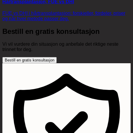
Hårtransplantasjon, FUE vs DHI
FUE vs DHI i hårtransplantasjon: forskjeller, fordeler, priser
og når hver metode passer deg.
Bestill en gratis konsultasjon
Vi vil vurdere din situasjon og anbefale det riktige neste
trinnet for deg.
Bestill en gratis konsultasjon