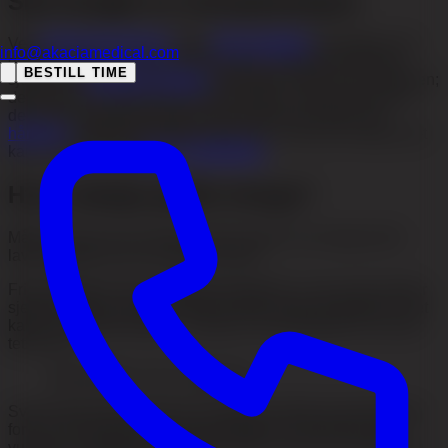
Slik foregår en transplantasjon
Ved
hårtransplantasjon
med
FUE-metoden
tas grafts ut fra
info@akaciamedical.com
donorområdet i nakken og på sidene. Håret der påvirkes
BESTILL TIME
sjelden av
androgen alopeci
på samme måte som på toppen;
dette kalles et “ikke
DHT
-utsatt område”. Grafts plasseres i
det tynne mottakerområdet, med enkelt-hår-grafts ved
hårlinjen
og fler-hår-grafts lenger bak. Vil du se hvordan det
kan se ut? Se våre
før- og etterbilder
.
Hvor mange grafts trengs?
Målet er hår som ser fullt ut, ikke operert. Du trenger ofte
lavere tetthet enn du hadde fra start.
Frisk hodebunn har rundt 200 hårstrå/cm², men øyet merker
sjelden glesere hår før tettheten faller under halvparten. Det
kalles kosmetisk tetthet – cirka 65–140 hårstrå/cm² ser ofte
tett nok ut:
Dkosmetisk ≈ 0,5 × Dnaturlig
Svært tett plassering krever grundig medisinsk planlegging
fordi vevets blodforsyning og graftenes overlevelse må
vurderes. Tettheten planlegges derfor ut fra hud, hårtype og