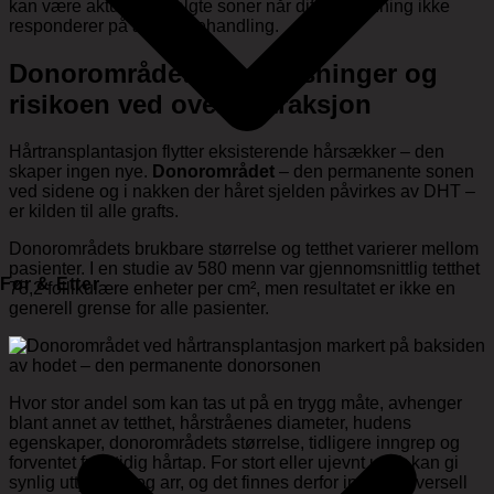
kan være aktuelt i utvalgte soner når diffus uttynning ikke
responderer på annen behandling.
Donorområdets begrensninger og
risikoen ved overekstraksjon
Hårtransplantasjon flytter eksisterende hårsækker – den
skaper ingen nye.
Donorområdet
– den permanente sonen
ved sidene og i nakken der håret sjelden påvirkes av DHT –
er kilden til alle grafts.
Donorområdets brukbare størrelse og tetthet varierer mellom
pasienter. I en studie av 580 menn var gjennomsnittlig tetthet
Før & Etter
78,2 follikulære enheter per cm², men resultatet er ikke en
generell grense for alle pasienter.
Hvor stor andel som kan tas ut på en trygg måte, avhenger
blant annet av tetthet, hårstråenes diameter, hudens
egenskaper, donorområdets størrelse, tidligere inngrep og
forventet fremtidig hårtap. For stort eller ujevnt uttak kan gi
synlig uttynning og arr, og det finnes derfor ingen universell