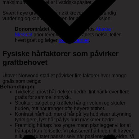
maksimumsgrense eller livstidskapasitet.
Svært høye graftantall i én økt krever særlig grundig
vurdering og kan øke risikoen for overekstraksjon.
Donorområdet har en grense.
Hos
Akacia
Medical
prioriterer vi donorområdets helse, teller
hvert graft og følger
våre garantier
.
Fysiske hårfaktorer som påvirker
graftbehovet
Utover Norwood-stadiet påvirker fire faktorer hvor mange
grafts som trengs:
Behandlinger
Tykkelse: grovt hår dekker bedre, fint hår krever flere
grafts for samme inntrykk.
Struktur: bølget og krøllete hår gir volum og skjuler
huden, rett hår trenger ofte høyere tetthet.
Kontrast hår/hud: mørkt hår på lys hud viser uttynning
tydeligere, lyst hår på lys hud maskerer bedre.
Fremtidig hårtap: hos yngre menn planlegger vi for at
hårtapet kan fortsette. Vi plasserer hårlinjen litt høyere
slik at resultatet passer selv når pasienten blir eldre. Vi