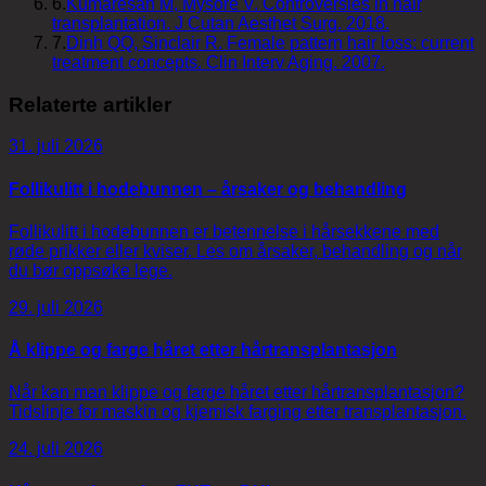
6
.
Kumaresan M, Mysore V. Controversies in hair
transplantation. J Cutan Aesthet Surg. 2018.
7
.
Dinh QQ, Sinclair R. Female pattern hair loss: current
treatment concepts. Clin Interv Aging. 2007.
Relaterte artikler
31. juli 2026
Follikulitt i hodebunnen – årsaker og behandling
Follikulitt i hodebunnen er betennelse i hårsekkene med
røde prikker eller kviser. Les om årsaker, behandling og når
du bør oppsøke lege.
29. juli 2026
Å klippe og farge håret etter hårtransplantasjon
Når kan man klippe og farge håret etter hårtransplantasjon?
Tidslinje for maskin og kjemisk farging etter transplantasjon.
24. juli 2026