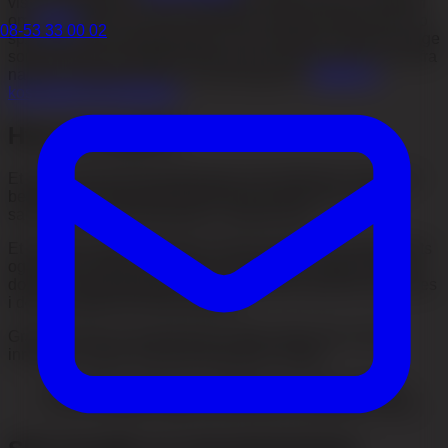
viser at opptil 80 % kan bli påvirket i løpet av livet. På siden
om
hårtap
finner du mer om årsaker og behandlingsvalg. To
08-53 33 00 02
spørsmål styrer planleggingen: hva et graft er, og hvor mange
som trengs ut fra hårtap, mål og hvor mye hår som kan tas fra
nakken. Usikker på hvor du skal begynne?
Bestill en
kostnadsfri konsultasjon
.
Hva er et graft?
Et graft, også kalt hårsekkgruppe eller follikulær enhet, kan
bestå av ett enkelt hårstrå eller flere hårstrå som vokser
sammen i en naturlig gruppe i hodebunnen.
Et graft inneholder vanligvis ett til fire hårstrå, så antall grafts
og hårstrå er ikke det samme. Fordelingen mellom enkelt-,
dobbelt- og flerhårsgrafts varierer mellom pasienter og måles
i donorområdet før behandlingen.
Graften må tas ut og plasseres intakt. Deles den under
inngrepet, synker overlevelsesgraden kraftig.
Enkelt-hår-grafts foran i hårlinjen for myk overgang
Fler-hår-grafts lenger bak på krone og topp for volum