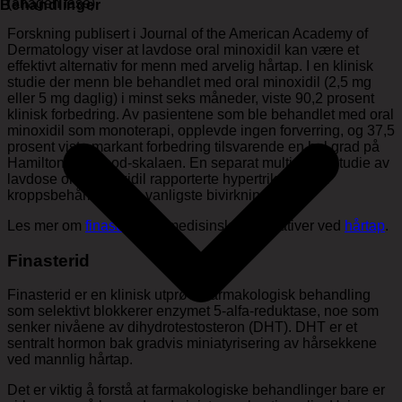
(anagen fase).
Behandlinger
Forskning publisert i Journal of the American Academy of
Dermatology viser at lavdose oral minoxidil kan være et
effektivt alternativ for menn med arvelig hårtap. I en klinisk
studie der menn ble behandlet med oral minoxidil (2,5 mg
eller 5 mg daglig) i minst seks måneder, viste 90,2 prosent
klinisk forbedring. Av pasientene som ble behandlet med oral
minoxidil som monoterapi, opplevde ingen forverring, og 37,5
prosent viste markant forbedring tilsvarende en hel grad på
Hamilton-Norwood-skalaen. En separat multisenterstudie av
lavdose oral minoxidil rapporterte hypertrikose (økt
kroppsbehåring) som vanligste bivirkning.
Les mer om
finasterid
og medisinske alternativer ved
hårtap
.
Finasterid
Finasterid er en klinisk utprøvd farmakologisk behandling
som selektivt blokkerer enzymet 5-alfa-reduktase, noe som
senker nivåene av dihydrotestosteron (DHT). DHT er et
sentralt hormon bak gradvis miniatyrisering av hårsekkene
ved mannlig hårtap.
Det er viktig å forstå at farmakologiske behandlinger bare er