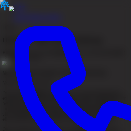
Hjem
/
Akacia Medical artikler
Hårtap
Hårlinje – ulike typer ved hårtap
Publisert
:
29. mai 2026
•
Oppdatert
:
29. mai 2026
•
Lesetid
:
18
min
•
Firo Esmer
Medisinsk gjennomgått av
Dr Mohammed Abas
Medisinsk ansvarlig lege
Den frontale
hårlinjen
utgjør en av de mest fremtredende
estetiske strukturene i det mannlige ansiktet. Hårfestets form,
høyde og tetthet rammer inn ansiktet og har avgjørende
innvirkning på opplevd alder, ansiktssymmetri og personlig
stil. Endringer i dette området, tilbaketrekkende tinninger
eller generell tynning, påvirker ofte selvtilliten negativt.
Det er vanlig at menn opplever en
dårlig hårlinje
når de