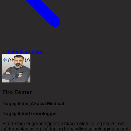
Tilbake til artiklene
Firo Esmer
Daglig leder, Akacia Medical
Daglig leder
Grunnlegger
Firo Esmer er grunnlegger av Akacia Medical og skriver om
hårtransplantasjon, hårtap og behandlingsplanlegging basert