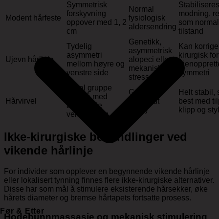
Symmetrisk
Stabiliseres
Normal
forskyvning
modning, r
Modent hårfeste
fysiologisk
oppover med 1, 2
som normal
aldersendring
cm
tilstand
Genetikk,
Tydelig
Kan korrige
asymmetrisk
asymmetri
kirurgisk for
Ujevn hårlinje
alopeci eller
mellom høyre og
gjenopprett
mekanisk
venstre side
symmetri
stress
Lokal gruppe
Genetikk
Helt stabil,
hårstrå med
Hårvirvel
(medfødt
best med ti
avvikende
trekk)
klipp og sty
vekstretning
Ikke-kirurgiske behandlinger ved
vikende hårlinje
For individer som opplever en begynnende vikende hårlinje
eller lokalisert tynning finnes flere ikke-kirurgiske alternativer.
Disse har som mål å stimulere eksisterende hårsekker, øke
hårets diameter og bremse hårtapets fortsatte prosess.
Før & Etter
Hodebunnmassasje og mekanisk stimulering