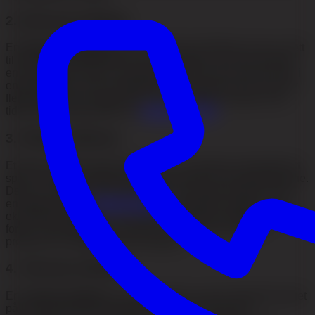
2. M-formet hårlinje
En
M-formet hårlinje
(eller et M-formet hårfeste) viser en lett
til moderat tilbaketrekning ved tinningene, noe som skaper
en kontur som minner om bokstaven M. Denne formen kan i
enkelte tilfeller være medfødt og helt stabil over tid, men for
flertallet av menn utgjør den et av de tidligste tegnene på
tidlig hårtapsprogresjon fra
mannlig hårtap
.
3. Flikete hårfeste
Et flikete hårfeste kjennetegnes av en distinkt, trekantformet
spiss i pannens midtre som peker nedover mot øyenbrynene.
Dette er et genetisk betinget trekk som ofte forveksles med
en begynnende
vikende hårlinje
. Forskjellen ligger i at et
ekte flikete hårfeste er en stabil anatomisk variasjon som ofte
forblir uendret gjennom hele livet, i motsetning til det
progressive hårtapet ved tinningene.
4. Vikende hårlinje
En
vikende hårlinje
er det klassiske og mest utbredte tegnet
på mannlig hårtap (androgen alopeci). Prosessen