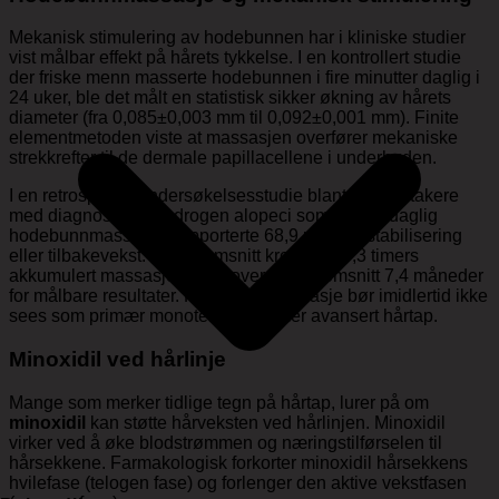
Mekanisk stimulering av hodebunnen har i kliniske studier
vist målbar effekt på hårets tykkelse. I en kontrollert studie
der friske menn masserte hodebunnen i fire minutter daglig i
24 uker, ble det målt en statistisk sikker økning av hårets
diameter (fra 0,085±0,003 mm til 0,092±0,001 mm). Finite
elementmetoden viste at massasjen overfører mekaniske
strekkrefter til de dermale papillacellene i underhuden.
I en retrospektiv undersøkelsesstudie blant 327 deltakere
med diagnostisert androgen alopeci som utførte daglig
hodebunnmassasje, rapporterte 68,9 prosent stabilisering
eller tilbakevekst. I gjennomsnitt krevdes 36,3 timers
akkumulert massasjearbeid over i gjennomsnitt 7,4 måneder
for målbare resultater. Hodebunnmassasje bør imidlertid ikke
sees som primær monoterapi ved mer avansert hårtap.
Minoxidil ved hårlinje
Mange som merker tidlige tegn på hårtap, lurer på om
minoxidil
kan støtte hårveksten ved hårlinjen. Minoxidil
virker ved å øke blodstrømmen og næringstilførselen til
hårsekkene. Farmakologisk forkorter minoxidil hårsekkens
hvilefase (telogen fase) og forlenger den aktive vekstfasen