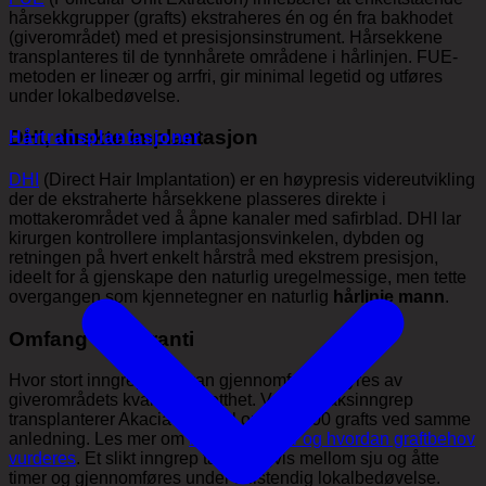
hårsekkgrupper (grafts) ekstraheres én og én fra bakhodet
(giverområdet) med et presisjonsinstrument. Hårsekkene
transplanteres til de tynnhårete områdene i hårlinjen. FUE-
metoden er lineær og arrfri, gir minimal legetid og utføres
under lokalbedøvelse.
DHI, direkte implantasjon
Hårtransplantasjoner
DHI
(Direct Hair Implantation) er en høypresis videreutvikling
der de ekstraherte hårsekkene plasseres direkte i
mottakerområdet ved å åpne kanaler med safirblad. DHI lar
kirurgen kontrollere implantasjonsvinkelen, dybden og
retningen på hvert enkelt hårstrå med ekstrem presisjon,
ideelt for å gjenskape den naturlig uregelmessige, men tette
overgangen som kjennetegner en naturlig
hårlinje mann
.
Omfang og garanti
Hvor stort inngrep som kan gjennomføres, styres av
giverområdets kvalitet og tetthet. Ved et maksinngrep
transplanterer Akacia Medical opptil 3 500 grafts ved samme
anledning. Les mer om
hva en graft er og hvordan graftbehov
vurderes
. Et slikt inngrep tar vanligvis mellom sju og åtte
timer og gjennomføres under fullstendig lokalbedøvelse.