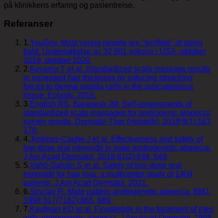
på klinikkens erfaring og pasientreise.
Referanser
1
.
YouGov. Most young people are "terrified" of going
bald. Undersøkelse av 32 601 voksne i USA, oktober
2019, oktober 2020.
2
.
Koyama T et al. Standardized scalp massage results
in increased hair thickness by inducing stretching
forces to dermal papilla cells in the subcutaneous
tissue. Eplasty. 2016.
3
.
English RS, Barazesh JM. Self-assessments of
standardized scalp massages for androgenic alopecia:
survey results. Dermatol Ther (Heidelb). 2019;9(1):167,
178.
4
.
Jiménez-Cauhe J et al. Effectiveness and safety of
low-dose oral minoxidil in male androgenetic alopecia.
J Am Acad Dermatol. 2019;81(2):648, 649.
5
.
Vañó-Galván S et al. Safety of low-dose oral
minoxidil for hair loss: a multicenter study of 1404
patients. J Am Acad Dermatol. 2021.
6
.
Sinclair R. Male pattern androgenetic alopecia. BMJ.
1998;317(7162):865, 869.
7
.
Kaufman KD et al. Finasteride in the treatment of men
with androgenetic alopecia. J Am Acad Dermatol. 1998.