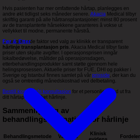
Hvis pasienten har mer omfattende hårtap, planlegges en
andre økt tidligst seks måneder senere.
Akacia
Medical tilbyr
skriftlig garanti på alle hårtransplantasjoner: minst 80 prosent
av de transplanterte hårsekkene garanteres å vokse ut
vellykket til modne, permanente hårstrå.
Før & Etter
En avgjørende faktor ved valg av klinikk er transparent
hårlinje transplantasjon pris
. Akacia Medical tilbyr faste
priser uten skjulte avgifter. I operasjonsprisen inngår
lokalbedøvelse, måltider på operasjonsdagen,
etterbehandlingsprodukter samt støtte gjennom hele
helingsprosessen. Aktuelle priser for FUE, DHI og pakker i
Sverige og Istanbul finnes samlet på vår
prisside
, der kan du
også se omtrentlig månedskostnad ved delbetaling.
Bestill kostnadsfri konsultasjon
for et personlig tilbud ut fra
ditt hårtap og ønsket hårlinje.
Sammenligning av
behandlingsalternativer for hårlinje
Klinisk
Behandlingsmetode
Varighet
Fordeler
evidens