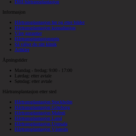
DHI hårtransplantasjon
Informasjon
Hårtransplantasjon før og etter bilder
Hårtransplantasjon konsultasjon
Våre garantier
Hårtransplantasjonspris
Så väljer du rätt klinik
Artikler
Åpningstider
Mandag - fredag: 9:00 - 17:00
Lørdag: etter avtale
Søndag: etter avtale
Hårtransplantasjon etter sted
Hårtransplantasjon Stockholm
Hårtransplantasjon Göteborg
Hårtransplantasjon Malmö
Hårtransplantasjon Lund
Hårtransplantasjon Uppsala
Hårtransplantasjon Västerås