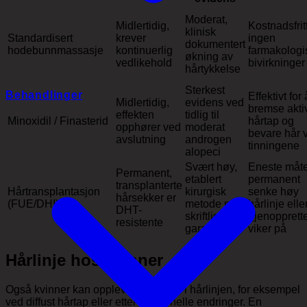
Moderat,
Midlertidig,
Kostnadsfritt
klinisk
Standardisert
krever
ingen
dokumentert
hodebunnmassasje
kontinuerlig
farmakologi
økning av
vedlikehold
bivirkninger
hårtykkelse
Sterkest
Behandlinger
Effektivt for 
Midlertidig,
evidens ved
bremse akti
effekten
tidlig til
Minoxidil / Finasterid
hårtap og
opphører ved
moderat
bevare hår 
avslutning
androgen
tinningene
alopeci
Svært høy,
Eneste måt
Permanent,
etablert
permanent
transplanterte
Hårtransplantasjon
kirurgisk
senke høy
hårsekker er
(FUE/DHI)
metode med
hårlinje elle
DHT-
skriftlig
gjenopprett
resistente
garanti
viker på
Hårlinje hos kvinner
Også kvinner kan oppleve endringer i hårlinjen, for eksempel
ved diffust hårtap eller etter hormonelle endringer. En