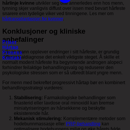
hårlinje kvinne
utvikler seg ofte annerledes enn hos menn,
tynning skjer vanligvis diffust over issen med bevart hårfeste
snarere enn tydelige viker ved tinningene. Les mer om
hårtransplantasjon for kvinner
.
Konklusjoner og kliniske
anbefalinger
Priser
Hårtap
Når en mann opplever endringer i sitt hårfeste, er grundig
Prosess
differensialdiagnose det enkelt viktigste steget. Å skille et
Kontakt
normalt modent hårfeste fra begynnende androgen alopeci
forhindrer feilaktige behandlingsvalg og reduserer den
psykologiske stressen som er så utbredt blant yngre menn.
For menn med bekreftet progressivt hårtap bør en kombinert
behandlingsstrategi vurderes:
Stabilisering:
Farmakologiske behandlinger som
finasterid eller lavdose oral minoxidil kan bremse
miniatyriseringen av hårsekkene og beskytte
eksisterende hår.
Mekanisk stimulering:
Komplementære metoder som
hodebunnmassasje eller
PRP-behandling
kan
optimalisere hodebunnens miljø og øke hårets fylde.