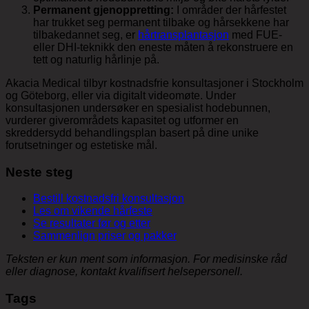
Permanent gjenoppretting:
I områder der hårfestet
har trukket seg permanent tilbake og hårsekkene har
tilbakedannet seg, er
hårtransplantasjon
med FUE-
eller DHI-teknikk den eneste måten å rekonstruere en
tett og naturlig hårlinje på.
Akacia Medical tilbyr kostnadsfrie konsultasjoner i Stockholm
og Göteborg, eller via digitalt videomøte. Under
konsultasjonen undersøker en spesialist hodebunnen,
vurderer giverområdets kapasitet og utformer en
skreddersydd behandlingsplan basert på dine unike
forutsetninger og estetiske mål.
Neste steg
Bestill kostnadsfri konsultasjon
Les om vikende hårfeste
Se resultater før og etter
Sammenlign priser og pakker
Teksten er kun ment som informasjon. For medisinske råd
eller diagnose, kontakt kvalifisert helsepersonell.
Tags