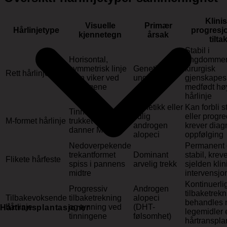
Klini
Visuelle
Primær
Hårlinjetype
progresj
kjennetegn
årsak
tilta
Stabil i
Horisontal,
ungdommen
symmetrisk linje
Genetikk,
kirurgisk
Rett hårlinje
uten viker ved
ungdom
gjenskapes
tinningene
medfødt hø
hårlinje
Genetikk eller
Kan forbli s
Tinningene
tidlig
eller progre
M-formet hårlinje
trukket tilbake og
androgen
krever diag
danner M-form
alopeci
oppfølging
Nedoverpekende
Permanent
trekantformet
Dominant
stabil, krev
Flikete hårfeste
spiss i pannens
arvelig trekk
sjelden klin
midtre
intervensjo
Kontinuerli
Progressiv
Androgen
tilbaketrekn
Tilbakevoksende
tilbaketrekning
alopeci
behandles
hårlinje
og tynning ved
(
DHT
-
Hårtransplantasjoner
legemidler e
tinningene
følsomhet)
hårtranspla