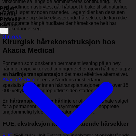
virksomme så lenge de administreres kontinuerlig. Hvis
behandlingen avbrytes, går hårtapet tilbake til sitt naturlige
Priser
forløp i løpet av noen måneder. Legemidler kan dessuten
Hårtap
bare bevare og styrke eksisterende hårsekker, de kan ikke
Prosess
gjenopprette hår på hudflater der hårsekkene helt har
Kontakt
tilbakedannet seg.
...
Om oss
Kirurgisk hårrekonstruksjon hos
Akacia Medical
For menn som ønsker en permanent løsning på en høy
hårlinje, dype viker ved tinningene eller ujevn hårlinje, utgjør
en
hårlinje transplantasjon
det mest effektive alternativet.
Akacia Medical
er en av Nordens mest erfarne
spesialistklinikker innen hårtransplantasjoner, med over 15
000 vellykkede inngrep utført siden starten i 2011.
En
hårtransplantasjon hårlinje
er ofte det optimale valget
for å permanent korrigere asymmetrier og gjenopprette
ungdommelig fylde med et naturlig resultat.
FUE, ekstraksjon av enkeltstående hårsekker
FUE
(Follicular Unit Extraction) innebærer at enkeltstående