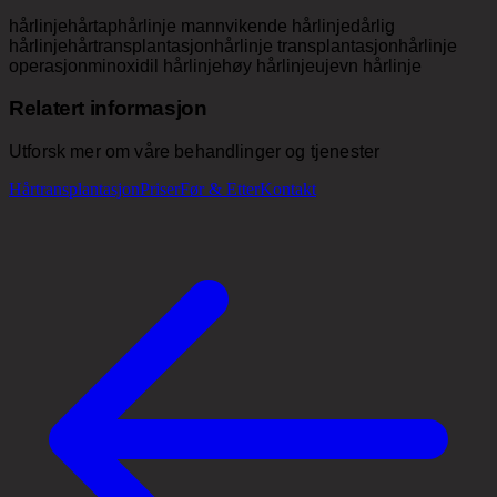
hårlinje
hårtap
hårlinje mann
vikende hårlinje
dårlig
hårlinje
hårtransplantasjon
hårlinje transplantasjon
hårlinje
operasjon
minoxidil hårlinje
høy hårlinje
ujevn hårlinje
Relatert informasjon
Utforsk mer om våre behandlinger og tjenester
Hårtransplantasjon
Priser
Før & Etter
Kontakt