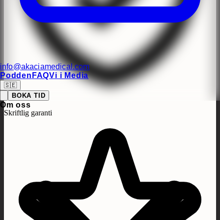
info@akaciamedical.com
Podden
FAQ
Vi i Media
🇸🇪
BOKA TID
Om oss
Skriftlig garanti