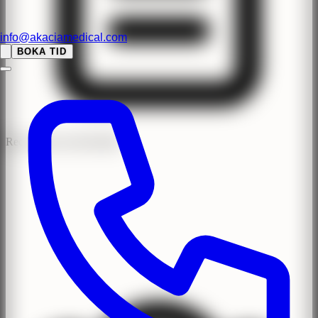
info@akaciamedical.com
BOKA TID
Recensioner med BankID