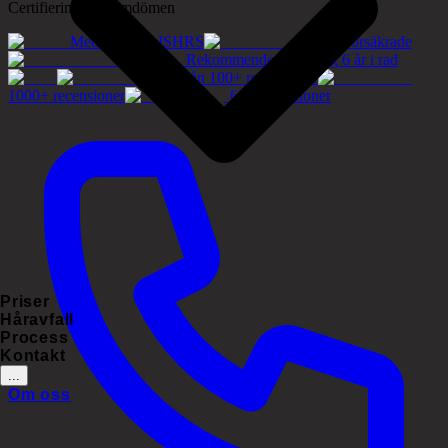
Certifieringar & omdömen
Medlemmar i ISHRS
Tryggt försäkrade
Rekommenderat företag 6 år i rad
5.0/5 från 100+ recensioner
1000+ recensioner
60+ recensioner
Priser
Håravfall
Process
Kontakt
...
Om oss