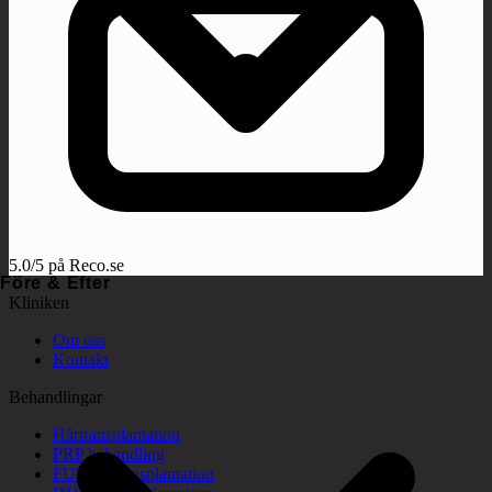
5.0/5 på Reco.se
Före & Efter
Kliniken
Om oss
Kontakt
Behandlingar
Hårtransplantation
PRP behandling
FUE hårtransplantation