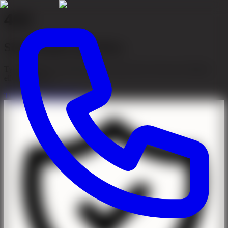
404
Sidan kunde inte hittas
Tyvärr kunde vi inte hitta sidan du letar efter. Den kan ha flyttats
eller tagits bort.
Till startsidan
Kontakta oss