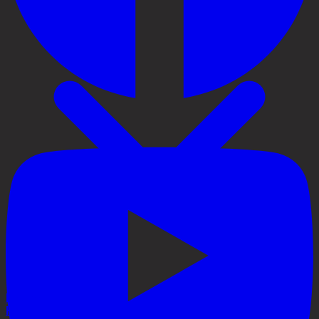
Priser
Håravfall