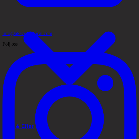
info@akaciamedical.com
Följ oss
Före & Efter