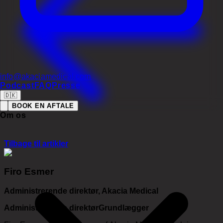
info@akaciamedical.com
Podcast
FAQ
Presse
🇩🇰
BOOK EN AFTALE
Om os
Tilbage til artikler
Firo Esmer
Administrerende direktør, Akacia Medical
Administrerende direktør
Grundlægger