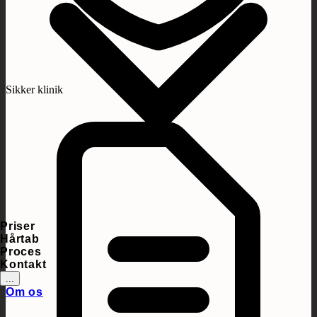
Sikker klinik
Priser
Hårtab
Proces
Kontakt
...
Om os