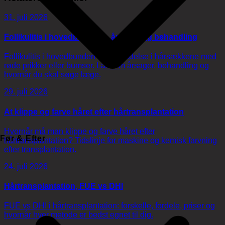
31. juli 2026
Follikulitis i hovedbunden – årsager og behandling
Follikulitis i hovedbunden er betændelse i hårsækkene med
røde prikker eller bumser. Læs om årsager, behandling og
hvornår du skal søge læge.
29. juli 2026
At klippe og farve håret efter hårtransplantation
Hvornår må man klippe og farve håret efter
Før & Efter
hårtransplantation? Tidslinje for maskine og kemisk farvning
efter transplantation.
24. juli 2026
Hårtransplantation, FUE vs DHI
FUE vs DHI i hårtransplantation: forskelle, fordele, priser og
hvornår hver metode er bedst egnet til dig.