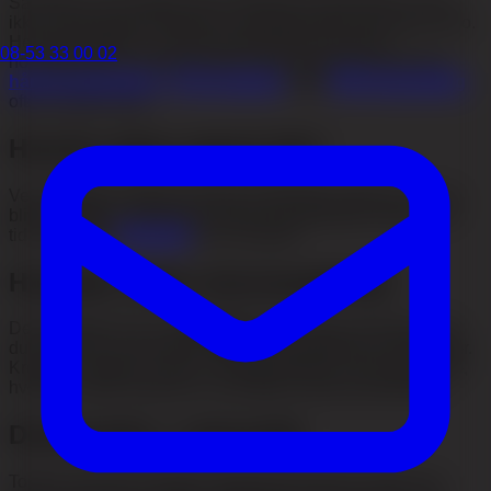
Samtidig er det vigtigt med realistiske forventninger: det er
ikke en permanent “løsning”, og forkert teknik kan øge risiko.
Her gennemgår vi, hvad en dermaroller kan gøre i
08-53 33 00 02
hovedbunden, hvornår det kan være relevant, og hvornår
hårtransplantation
,
FUE-metoden
eller
PRP-behandling
ofte er bedre valg.
Hvorfor taber mænd hår?
Ved androgen alopeci krymper hårfollikler gradvist, hårene
bliver tyndere, vækstfasen kortere og tætheden falder over
tid. Start med
Håravfall
for et overblik.
Hvordan virker microneedling?
Dermarolleren har en
nålerulle
med mange små nåle. Når
du ruller den over huden, skabes kontrollerede mikroskader.
Kroppen reagerer med en helingskaskade, der kan påvirke,
hvordan vævet repareres, og miljøet omkring hårfollikler.
Dermaroller + minoxidil
Topikal minoxidil optages begrænset gennem intakt hud.