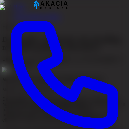
Hjem
/
Akacia Medical artikler
Hårtab
Dermaroller ved hårtab: microneedling,
minoxidil og kliniske alternativer
Udgivet
:
2. juni 2026
•
Opdateret
:
2. juni 2026
•
Læsetid
:
14
min
•
Firo Esmer
Medicinsk gennemgået af
Dr Mohammed Abas
Medicinsk ansvarlig læge
Dermaroller
(microneedling derhjemme) er noget mange
mænd prøver tidligt ved
mandligt hårtab
. Kort sagt er det en
nålerulle, der sætter gang i hudens naturlige
helingsprocesser. I nogle studier kan det også forstærke
effekten af topikale behandlinger, især
minoxidil
.