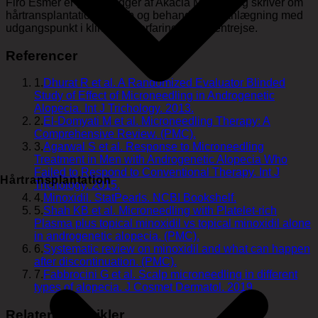
Firo Esmer er grundlægger af Akacia Medical og skriver om
hårtransplantation, hårtab og behandlingsplanlægning med
udgangspunkt i klinikkens erfaring og patientrejse.
Referencer
1
.
Dhurat R et al. A Randomized Evaluator Blinded
Study of Effect of Microneedling in Androgenetic
Alopecia. Int J Trichology. 2013.
2
.
El-Domyati M et al. Microneedling Therapy: A
Comprehensive Review. (PMC).
3
.
Agarwal S et al. Response to Microneedling
Treatment in Men with Androgenetic Alopecia Who
Failed to Respond to Conventional Therapy. Int J
Hårtransplantation
Trichology. 2015.
4
.
Minoxidil. StatPearls. NCBI Bookshelf.
5
.
Shah KB et al. Microneedling with Platelet-rich
Plasma plus topical minoxidil vs topical minoxidil alone
in androgenetic alopecia. (PMC).
6
.
Systematic review on minoxidil and what can happen
after discontinuation. (PMC).
7
.
Fabbrocini G et al. Scalp microneedling in different
types of alopecia. J Cosmet Dermatol. 2019.
Relaterede artikler