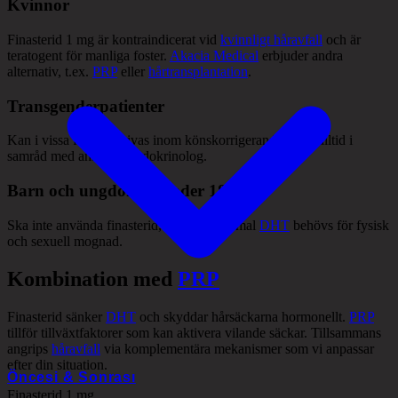
Kvinnor
Finasterid 1 mg är kontraindicerat vid
kvinnligt håravfall
och är
teratogent för manliga foster.
Akacia Medical
erbjuder andra
alternativ, t.ex.
PRP
eller
hårtransplantation
.
Transgenderpatienter
Kan i vissa fall förskrivas inom könskorrigerande vård, alltid i
samråd med ansvarig endokrinolog.
Barn och ungdomar under 18 år
Ska inte använda finasterid, eftersom normal
DHT
behövs för fysisk
och sexuell mognad.
Kombination med
PRP
Finasterid sänker
DHT
och skyddar hårsäckarna hormonellt.
PRP
tillför tillväxtfaktorer som kan aktivera vilande säckar. Tillsammans
angrips
håravfall
via komplementära mekanismer som vi anpassar
efter din situation.
Öncesi & Sonrası
Finasterid 1 mg