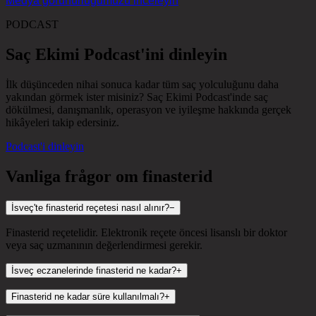
Medya görünürlüğümüzü inceleyin
PODCAST
Saç Ekimi Podcast'ini dinleyin
İlk düşünceden nihai sonuca kadar tüm saç yolculuğunu daha
yakından görmek ister misiniz? Saç Ekimi Podcast'inde saç
dökülmesi, danışmanlık, operasyon ve iyileşme hakkında gerçek
hikâyeleri takip edersiniz.
Podcast'i dinleyin
Vanliga frågor om finasterid
İsveç'te finasterid reçetesi nasıl alınır?
−
Finasterid reçetelidir. Elektronik reçete öncesi lisanslı bir doktor
veya saç uzmanının değerlendirmesi gerekir.
İsveç eczanelerinde finasterid ne kadar?
+
Finasterid ne kadar süre kullanılmalı?
+