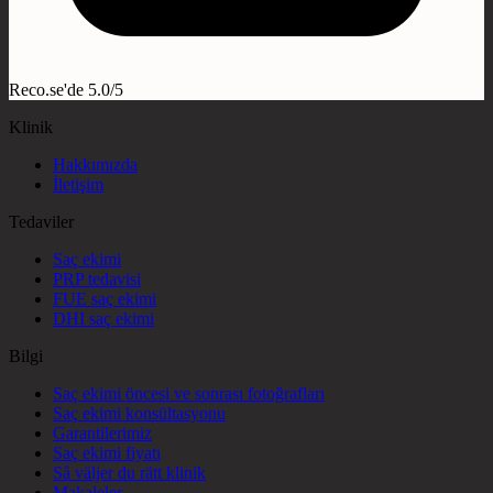
Reco.se'de 5.0/5
Klinik
Hakkımızda
İletişim
Tedaviler
Saç ekimi
PRP tedavisi
FUE saç ekimi
DHI saç ekimi
Bilgi
Saç ekimi öncesi ve sonrası fotoğrafları
Saç ekimi konsültasyonu
Garantilerimiz
Saç ekimi fiyatı
Så väljer du rätt klinik
Makaleler