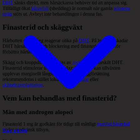
DHT
sänks direkt, men hårsäckarna behöver tid att anpassa sig.
Tillfälligt ökat
håravfall
(shedding) är normalt när gamla
telogena
strån
stöts ut. Avbryt inte behandlingen i denna fas.
Finasterid och skäggväxt
Hårbotten och skägg reagerar olika på
DHT
. På huvudet skadar
DHT hårsäckarna, och blockering med finasterid kan därför
förbättra hårtätheten.
Skägg och kroppshår stimuleras av
androgener
, särskilt DHT.
Finasterid stimulerar inte skäggväxt; hos vissa kan tillväxten
upplevas marginellt långsammare. För skäggförtätning
rekommenderas i stället lokala
behandlingar
eller
skäggtransplantation
.
Vem kan behandlas med finasterid?
Män med androgen alopeci
Finasterid 1 mg är godkänt för tidigt till måttligt
manligt håravfall
under medicinsk tillsyn.
Saç ekimi