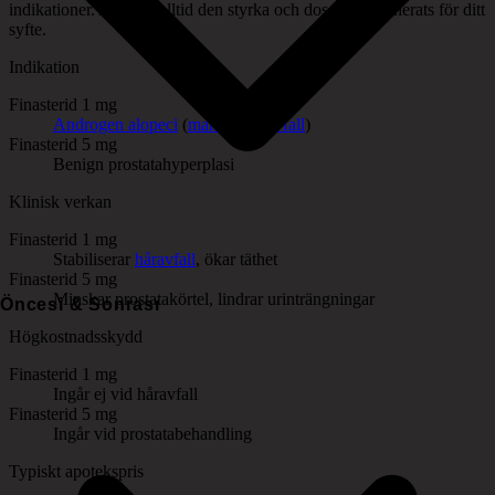
indikationer. Använd alltid den styrka och dos som ordinerats för ditt
syfte.
Indikation
Finasterid 1 mg
Androgen alopeci
(
manligt håravfall
)
Finasterid 5 mg
Benign prostatahyperplasi
Klinisk verkan
Finasterid 1 mg
Stabiliserar
håravfall
, ökar täthet
Finasterid 5 mg
Minskar prostatakörtel, lindrar urinträngningar
Öncesi & Sonrası
Högkostnadsskydd
Finasterid 1 mg
Ingår ej vid håravfall
Finasterid 5 mg
Ingår vid prostatabehandling
Typiskt apotekspris