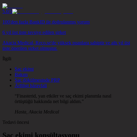
5.0
/5
100'den fazla BankID ile doğrulanmış yorum
6 yıl üst üste tavsiye edilen şirket
Akacia Medical, Reco.se'de yüksek puanlara sahiptir ve altı yıl üst
üste önerilen şirket olmuştur.
İlgili
Saç ekimi
Bakım
Saç dökülmesinde PRP
Ärftligt håravfall
“
Finasterid, yan etkiler ve saç ekimi planımla nasıl
örtüştüğü hakkında net bilgi aldım.
”
Hasta, Akacia Medical
Tedavi öncesi
Saç ekimi konsültasyonu