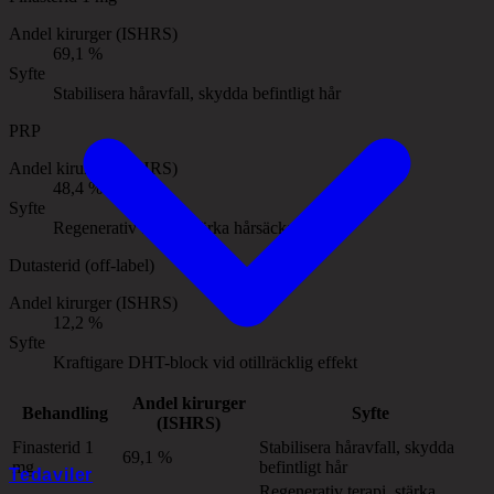
Andel kirurger (ISHRS)
69,1 %
Syfte
Stabilisera håravfall, skydda befintligt hår
PRP
Andel kirurger (ISHRS)
48,4 %
Syfte
Regenerativ terapi, stärka hårsäckar
Dutasterid (off-label)
Andel kirurger (ISHRS)
12,2 %
Syfte
Kraftigare DHT-block vid otillräcklig effekt
Andel kirurger
Behandling
Syfte
(ISHRS)
Finasterid 1
Stabilisera håravfall, skydda
69,1 %
mg
befintligt hår
Tedaviler
Regenerativ terapi, stärka