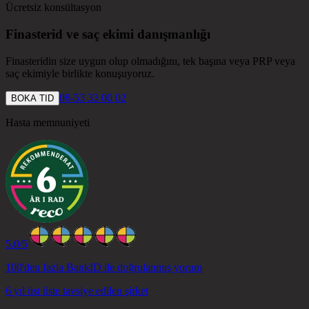
Ücretsiz konsültasyon
Finasterid ve saç ekimi danışmanlığı
Finasteridin size uygun olup olmadığını, tek başına veya PRP veya
saç ekimiyle birlikte konuşuyoruz.
08-53 33 00 02
BOKA TID
Hasta memnuniyeti
5.0
/5
100'den fazla BankID ile doğrulanmış yorum
6 yıl üst üste tavsiye edilen şirket