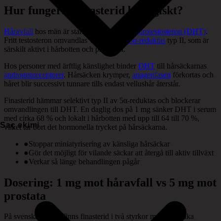
Hur fungerar finasterid biologiskt?
Håravfall
hos män är starkt kopplat till
dihydrotestosteron (DHT)
.
Fritt testosteron omvandlas via enzymet
5α-reduktas
typ II, som är
särskilt aktivt i hårbotten och prostatan.
Hos personer med ärftlig känslighet binder
DHT
till hårsäckarnas
androgenreceptorer
. Hårsäcken krymper,
anagenfasen
förkortas och
håret blir successivt tunnare tills endast vellushår återstår.
Finasterid hämmar selektivt typ II av 5α-reduktas och blockerar
omvandlingen till DHT. En daglig dos på 1 mg sänker DHT i serum
med cirka 68 % och lokalt i hårbotten med upp till 64 till 70 %,
Saç ekimi
vilket tar bort det hormonella trycket på hårsäckarna.
●
Stoppar miniatyrisering av känsliga hårsäckar
●
Gör det möjligt för vilande säckar att återgå till aktiv tillväxt
●
Verkar så länge behandlingen pågår
Dosering: 1 mg mot håravfall vs 5 mg mot
prostata
På svenska apotek finns finasterid i två styrkor med helt olika