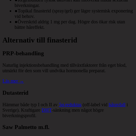
biverkningar.
●
Topikal finasterid (spray/gel) ger lägre systemisk exponering
vid behov.
●
Överskrid aldrig 1 mg per dag. Högre dos ökar risk utan
bättre håreffekt.
Alternativ till finasterid
PRP-behandling
Naturlig injektionsbehandling med tillväxtfaktorer från eget blod,
utmärkt för den som vill undvika hormonella preparat.
Läs mer →
Dutasterid
Hämmar både typ I och II av
5α-reduktas
(off-label vid
håravfall
i
Sverige). Kraftigare
DHT
-sänkning men något högre
biverkningsprofil.
Saw Palmetto m.fl.