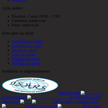
Açılış saatleri
Pazartesi - Cuma: 09:00 - 17:00
Cumartesi: randevu ile
Pazar: randevu ile
Şehre göre saç ekimi
Stockholm saç ekimi
Göteborg saç ekimi
Malmö saç ekimi
Lund saç ekimi
Uppsala saç ekimi
Västerås saç ekimi
Sertifikalar ve değerlendirmeler
ISHRS üyeleri
Güvenli sigortalı
6 yıl üst üste tavsiye
edilen şirket
100'den fazla yorumdan 5.0/5
1000'den fazla yorum
60'tan fazla