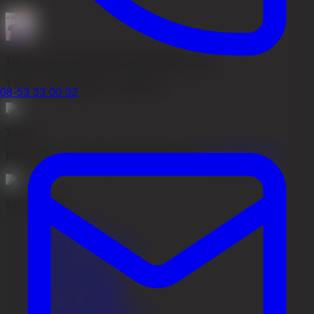
Tıbbi olarak incelenmiştir
Dr Mohammed Abas
Tıbben sorumlu hekim
·
2026-05-17
08-53 33 00 02
Yazan
Firo Esmer
·
Genel Müdür, Akacia Medical
·
Biyografiyi oku
Sayfa içeriği
Om finasterid
Verkningsmekanism
Dosering 1 mg vs 5 mg
Kliniska resultat
Behandlingstidslinje
Skägg och kroppshår
Vem kan behandlas