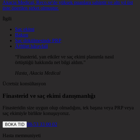
Akacia Medical, Reco.se'de yüksek puanlara sahiptir ve altı yıl üst
üste önerilen şirket olmuştur.
İlgili
Saç ekimi
Bakım
Saç dökülmesinde PRP
Ärftligt håravfall
“
Finasterid, yan etkiler ve saç ekimi planımla nasıl
örtüştüğü hakkında net bilgi aldım.
”
Hasta, Akacia Medical
Ücretsiz konsültasyon
Finasterid ve saç ekimi danışmanlığı
Finasteridin size uygun olup olmadığını, tek başına veya PRP veya
saç ekimiyle birlikte konuşuyoruz.
08-53 33 00 02
BOKA TID
Hasta memnuniyeti