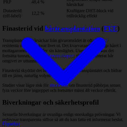
PRP
48,4 %
hårsäckar
Dutasterid
Kraftigare DHT-block vid
12,2 %
(off-label)
otillräcklig effekt
Finasterid vid
hårtransplantation
(
FUE
)
Transplanterade hårsäckar från givarområdet är oftast
DHT
-
resistenta och växer kvar livet ut. Det kvarvarande naturliga håret i
mottagarområdet behåller sin känslighet. Utan medicin kan det
fortsätta tunnas, vilket ger
invers alopeci
: tätt transplanterat hår
omgivet av uttunning.
Finasterid skyddar det befintliga håret runt transplantatet och bidrar
till en jämn, naturlig volym över tid.
Studier visar lägre risk för
shock loss
om finasterid påbörjas senast
fyra veckor före ingreppet och fortsätter minst 48 veckor efteråt.
Biverkningar och säkerhetsprofil
Sexuella biverkningar är ovanliga enligt storskaliga prövningar. Vi
redovisar transparenta siffror så att du kan fatta ett informerat beslut.
Fiyatlar