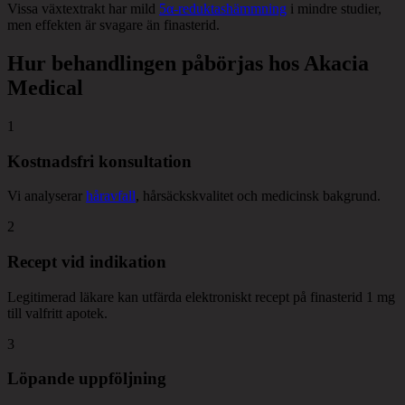
Vissa växtextrakt har mild
5α-reduktashämmning
i mindre studier,
men effekten är svagare än finasterid.
Hur behandlingen påbörjas hos Akacia
Medical
1
Kostnadsfri konsultation
Vi analyserar
håravfall
, hårsäckskvalitet och medicinsk bakgrund.
2
Recept vid indikation
Legitimerad läkare kan utfärda elektroniskt recept på finasterid 1 mg
till valfritt apotek.
3
Löpande uppföljning