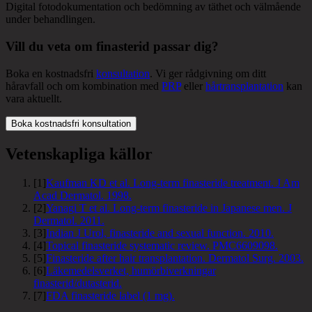
Digital fotodokumentation och bedömning av täthet och välmående
under behandlingen.
Vill du veta om finasterid passar dig?
Boka en kostnadsfri
konsultation
. Vi ger rådgivning om ditt
håravfall och om kombination med
PRP
eller
hårtransplantation
kan
vara aktuellt.
Boka kostnadsfri konsultation
Vetenskapliga källor
[
1
]
Kaufman KD et al. Long-term finasteride treatment. J Am
Acad Dermatol. 1998.
[
2
]
Yanagi T et al. Long-term finasteride in Japanese men. J
Dermatol. 2011.
[
3
]
Indian J Urol, finasteride and sexual function. 2010.
[
4
]
Topical finasteride systematic review. PMC6609098.
[
5
]
Finasteride after hair transplantation. Dermatol Surg. 2003.
[
6
]
Läkemedelsverket, humörbiverkningar
finasterid/dutasterid.
[
7
]
FDA finasteride label (1 mg).