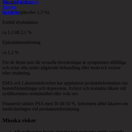
Saç dökülmesi
Minskad sexlust
Süreç
ca 1,8 % (placebo 1,3 %)
İletişim
Erektil dysfunktion
ca 1,3 till 2,1 %
Ejakulationsstörning
ca 1,2 %
För de flesta som får sexuella biverkningar är symptomen tillfälliga
och avtar ofta under pågående behandling eller inom två veckor
efter utsättning.
EMA och Läkemedelsverket har uppdaterat produktinformation om
humörförändringar och depression. Avbryt och kontakta läkare vid
nytillkommen nedstämdhet eller svår oro.
Finasterid sänker PSA med 30 till 50 %. Informera alltid läkaren om
medicineringen vid prostataundersökning.
Minska risker
●
Regelbunden fysisk aktivitet kan motverka milda sexuella