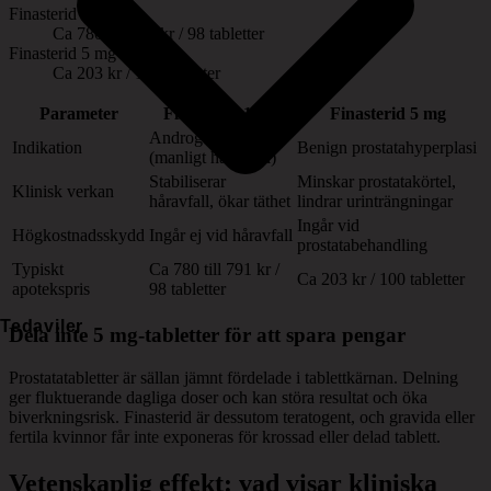
Finasterid 1 mg
Ca 780 till 791 kr / 98 tabletter
Finasterid 5 mg
Ca 203 kr / 100 tabletter
Parameter
Finasterid 1 mg
Finasterid 5 mg
Androgen alopeci
Indikation
Benign prostatahyperplasi
(manligt håravfall)
Stabiliserar
Minskar prostatakörtel,
Klinisk verkan
håravfall, ökar täthet
lindrar urinträngningar
Ingår vid
Högkostnadsskydd
Ingår ej vid håravfall
prostatabehandling
Typiskt
Ca 780 till 791 kr /
Ca 203 kr / 100 tabletter
apotekspris
98 tabletter
Tedaviler
Dela inte 5 mg-tabletter för att spara pengar
Prostatatabletter är sällan jämnt fördelade i tablettkärnan. Delning
ger fluktuerande dagliga doser och kan störa resultat och öka
biverkningsrisk. Finasterid är dessutom teratogent, och gravida eller
fertila kvinnor får inte exponeras för krossad eller delad tablett.
Vetenskaplig effekt: vad visar kliniska