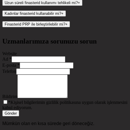
DHT
Uzun süreli finasterid kullanımı tehlikeli mi?
+
Kadınlar finasterid kullanabilir mi?
+
Finasterid PRP ile birleştirilebilir mi?
+
PRP
Uzmanlarımıza sorunuzu sorun
Website
Ad
*
E-posta
*
Telefon
Bildirim
*
Kişisel bilgilerimin gizlilik politikasına uygun olarak işlenmesini
kabul ediyorum.
Gönder
Mümkün olan en kısa sürede geri döneceğiz.