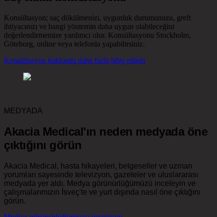
Konsültasyon; saç dökülmenizi, uygunluk durumunuzu, greft
ihtiyacınızı ve hangi yöntemin daha uygun olabileceğini
değerlendirmemize yardımcı olur. Konsültasyonu Stockholm,
Göteborg, online veya telefonla yapabilirsiniz.
Konsültasyon hakkında daha fazla bilgi edinin
MEDYADA
Akacia Medical'ın neden medyada öne
çıktığını görün
Akacia Medical, hasta hikayeleri, belgeseller ve uzman
yorumları sayesinde televizyon, gazeteler ve uluslararası
medyada yer aldı. Medya görünürlüğümüzü inceleyin ve
çalışmalarımızın İsveç'te ve yurt dışında nasıl öne çıktığını
görün.