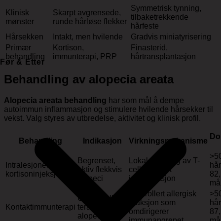
Symmetrisk tynning,
Klinisk
Skarpt avgrensede,
tilbaketrekkende
mønster
runde hårløse flekker
hårfeste
Hårsekken
Intakt, men hvilende
Gradvis miniatyrisering
Primær
Kortison,
Finasterid,
behandling
immunterapi, PRP
hårtransplantasjon
Før & Etter
Behandling av alopecia areata
Alopecia areata behandling
har som mål å dempe
autoimmun inflammasjon og stimulere hvilende hårsekker til
vekst. Valg styres av utbredelse, aktivitet og klinisk profil.
Do
Behandling
Indikasjon
Virkningsmekanisme
>5
Begrenset,
Lokal demping av T-
Intralesjonelle
hår
aktiv flekkvis
cellemediert
kortisoninjeksjoner
82,
alopeci
inflammasjon
må
Kontrollert allergisk
>5
Utbredt eller
reaksjon som
hår
Kontaktimmunterapi
terapiresistent
omdirigerer
87,
alopecia
immunangrepet
må