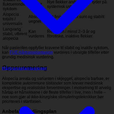
Nye flekker andre steder tyder på
fluktuerende
Uegnet
systemisk ustabilitet
sykdom
Alopecia
Absolutt
Det finnes ikke et sunt og stabilt
totalis /
uegnet
donorområde
universalis
Langvarig
Kan
Remisjon i minst 2–3 år og
stabil, utbrent
vurderes
fibrotiske, inaktive flekker
alopecia
Når pasienten oppfyller kravene til stabil og inaktiv sykdom,
kan
FUE-hårtransplantasjon
vurderes i utvalgte tilfeller etter
grundig medisinsk vurdering.
Oppsummering
Hårtransplantasjoner
Alopecia areata og varianten i skjegget, alopecia barbae, er
komplekse autoimmune tilstander som krever medisinsk
ekspertise og realistiske forventninger. I motsetning til arvelig
hårtap er hårsekkene i de fleste tilfeller i live, men i hvile –
noe som gjør at ikke-kirurgiske stimuleringsteknikker bør
prioriteres i startfasen.
Anbefalt handlingsplan