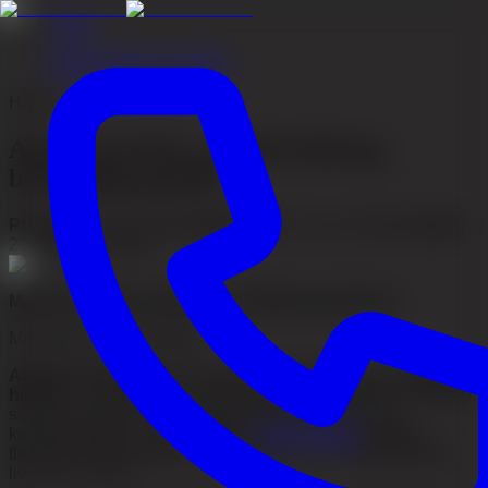
Hjem
/
Akacia Medical artikler
Hårtap
Alopecia areata – flekkvis hårtap,
behandling og PRP
Publisert
:
18. juni 2026
•
Oppdatert
:
18. juni 2026
•
Lesetid
:
20
min
•
Firo Esmer
Medisinsk gjennomgått av
Dr Mohammed Abas
Medisinsk ansvarlig lege
Alopecia areata
er den medisinske betegnelsen for
flekkvis
hårtap
– en autoimmun og ikke-arrdannende form for hårtap
som kan ramme skalp, skjegg, øyenbryn og annen
kroppsbehåring. I motsetning til
arvelig hårtap
oppstår
flekkene ofte plutselig, og hårsekkene er i de fleste tilfeller i
live, men i hvile.