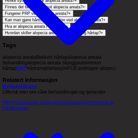
Hvilke symptomer har alopecia areata?
+
Finnes det behandling mot alopecia areata?
+
Fungerer PRP ved alopecia areata?
+
Kan man gjøre hårtransplantasjon ved alopecia areata?
+
Hva er alopecia areata i skjegget?
+
Hvordan skiller alopecia areata seg fra arvelig hårtap?
+
Tags
alopecia areata
flekkvis hårtap
alopecia areata
behandling
alopecia areata skjegg
autoimmun
hårtap
PRP
hårtransplantasjon
FUE
androgen alopeci
Relatert informasjon
Behandlinger
Utforsk mer om våre behandlinger og tjenester
PRP (blodplaterikt plasma)
Hårtransplantasjon
Priser
Før &
Etter
Kontakt