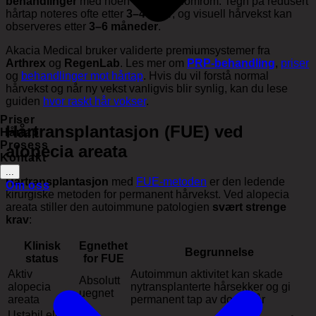
behandlinger
med noen ukers mellomrom. Tegn på redusert
hårtap noteres ofte etter
3–4 uker
, og visuell hårvekst kan
observeres etter
3–6 måneder
.
Akacia Medical bruker validerte premiumsystemer fra
Arthrex
og
RegenLab
. Les mer om
PRP-behandling
,
priser
og
behandlinger mot hårtap
. Hvis du vil forstå normal
hårvekst og når ny vekst vanligvis blir synlig, kan du lese
guiden
hvor raskt hår vokser
.
Priser
Hårtransplantasjon (FUE) ved
Hårtap
Prosess
alopecia areata
Kontakt
...
Hårtransplantasjon
med
FUE-metoden
er den ledende
Om oss
kirurgiske metoden for permanent hårvekst. Ved alopecia
areata stiller den autoimmune patologien
svært strenge
krav
:
Klinisk
Egnethet
Begrunnelse
status
for FUE
Aktiv
Autoimmun aktivitet kan skade
Absolutt
alopecia
nytransplanterte hårsekker og gi
uegnet
areata
permanent tap av donorhår
Ustabil eller