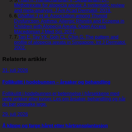
Methotrexate for alopecia areata: A systematic review
and meta-analysis. J Am Acad Dermatol. 2019.
6
.
Ghaffari J et al. Association among Thyroid
Dysfunction, Asthma, Allergic Rhinitis and Eczema in
Children with Alopecia Areata. Open Access
Macedonian J Med Sci. 2017.
7
.
Tan E, Tay YK, Goh CL, Chin G. The pattern and
profile of alopecia areata in Singapore. Int J Dermatol.
2002.
Relaterte artikler
31. juli 2026
Follikulitt i hodebunnen – årsaker og behandling
Follikulitt i hodebunnen er betennelse i hårsekkene med
røde prikker eller kviser. Les om årsaker, behandling og når
du bør oppsøke lege.
29. juli 2026
Å klippe og farge håret etter hårtransplantasjon