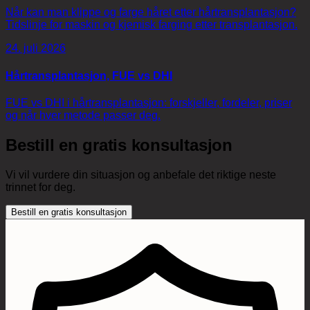
Når kan man klippe og farge håret etter hårtransplantasjon?
Tidslinje for maskin og kjemisk farging etter transplantasjon.
24. juli 2026
Hårtransplantasjon, FUE vs DHI
FUE vs DHI i hårtransplantasjon: forskjeller, fordeler, priser
og når hver metode passer deg.
Bestill en gratis konsultasjon
Vi vil vurdere din situasjon og anbefale det riktige neste
trinnet for deg.
Bestill en gratis konsultasjon