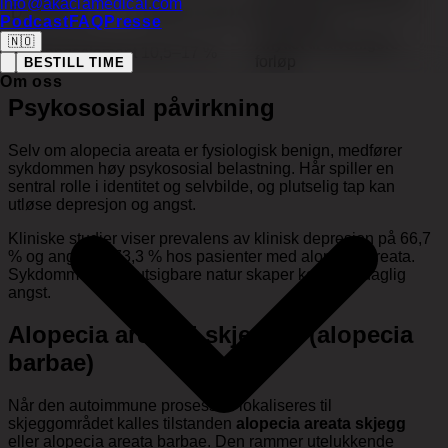
85,5 % blir syke før 40-
info@akaciamedical.com
Debutalder
Topp 25–29 år
årsalderen
Podcast
FAQ
Presse
🇳🇴
Knyttet til alvorligere
Neglengasjement
10,5–17 %
forløp
BESTILL TIME
Om oss
Psykososial påvirkning
Selv om alopecia areata er fysiologisk benign, medfører
sykdommen høy psykososial belastning. Hår spiller en
sentral rolle i identitet og selvbilde, og plutselig tap kan
utløse depresjon og angst.
Kliniske studier viser prevalens av klinisk depresjon på 66,7
% og angst på 73,3 % hos pasienter med alopecia areata.
Sykdommens uforutsigbare natur skaper konstant daglig
angst.
Alopecia areata i skjegget (alopecia
barbae)
Når den autoimmune prosessen lokaliseres til
skjeggområdet kalles tilstanden
alopecia areata skjegg
eller alopecia areata barbae. Den rammer utelukkende