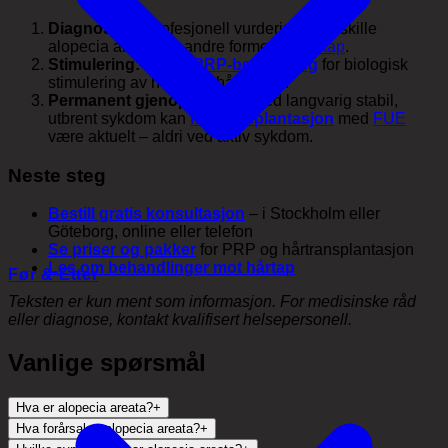
Diagnose:
få profesjonell vurdering for å skille
alopecia areata fra andre former for
hårtap
.
Stimulering:
vurder
PRP-behandling
for biologisk
stimulering av hvilende hårsekker.
Permanent gjenoppretting:
ved langvarig stabil,
utbrent sykdom kan
hårtransplantasjon
med
FUE
være aktuelt – aldri ved aktiv sykdom.
Neste steg
Bestill gratis konsultasjon
– i Stockholm eller
Göteborg, online eller telefon
Se priser og pakker
for PRP og hårtransplantasjon
Les om behandlinger mot hårtap
Før & Etter
Teksten er kun ment som informasjon. For medisinske råd
eller diagnose, kontakt kvalifisert helsepersonell.
Vanlige spørsmål
Hva er alopecia areata?
+
Hva forårsaker alopecia areata?
+