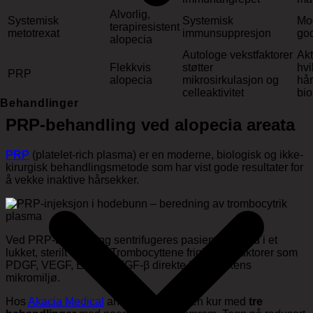
Alvorlig,
Systemisk
Systemisk
Mod
terapiresistent
metotrexat
immunsuppresjon
god
alopecia
Autologe vekstfaktorer
Akt
Flekkvis
støtter
hvi
PRP
alopecia
mikrosirkulasjon og
hå
celleaktivitet
bio
Behandlinger
PRP-behandling ved alopecia areata
PRP
(platelet-rich plasma) er en moderne, biologisk og ikke-
kirurgisk behandlingsmetode som har vist gode resultater for
å vekke inaktive hårsekker.
Ved PRP-behandling sentrifugeres pasientens blod i et
lukket, sterilt system. Trombocyttene frigir vekstfaktorer som
PDGF, VEGF, EGF og TGF-β direkte i hårsekkens
mikromiljø.
Hos
Akacia Medical
anbefales initialt en kur med
tre