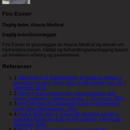
Firo Esmer
Daglig leder, Akacia Medical
Daglig leder
Grunnlegger
Firo Esmer er grunnlegger av Akacia Medical og skriver om
hårtransplantasjon, hårtap og behandlingsplanlegging basert
på klinikkens erfaring og pasientreise.
Referanser
1
.
Harries M et al. Epidemiology of alopecia areata: a
population-based cohort study in UK primary care. Br J
Dermatol. 2022.
2
.
Gilhar A et al. Lymphocytes, neuropeptides, and
genes involved in alopecia areata. J Clin Invest. 2007.
3
.
Ihm CW, Han JH. Diagnostic value of exclamation
mark hairs. Dermatology. 1993.
4
.
Tosti A, Bellavista S, Iorizzo M. Alopecia areata: a
long term follow-up study of 191 patients. J Am Acad
Dermatol. 2006.
5
.
Phan K, Ramachandran V, Sebaratnam DF.