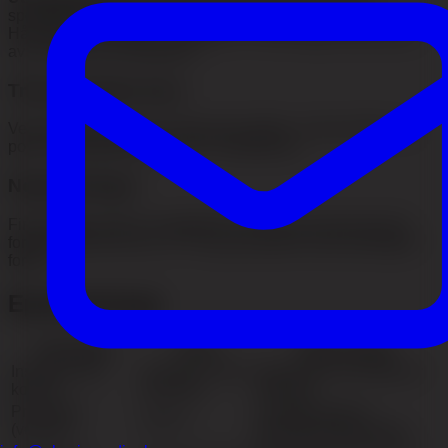
spesifikke kliniske funnet ved aktiv alopecia areata.
Hårstråene er brukne, vanligvis 2–4 mm lange, og smalner
av proximalt mot hårbotten.
Trikoskopiske funn
Ved dermatoskopi sees ofte gule prikker, svarte prikker og
poliosis (tidlig grånende hår i vekstfasen).
Neglendringer
Finpunktige groper, lengsgående rifling og trachyonychia
forekommer hos 10,5–17 % og assosieres med alvorligere
forløp.
Epidemiologi
Parameter
Verdi
Observasjon
Insidens (UK-
0,26 per 1 000
Basert på 4,16 millioner
kohort)
personår
individer
Prevalens
Punktprevalens i
0,58 %
(voksne)
primærhelsetjenesten