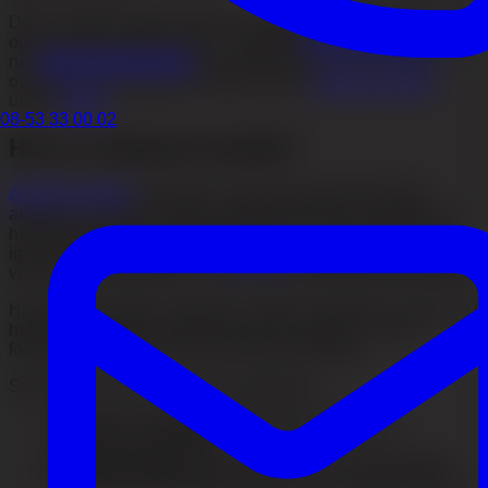
Denne guiden dekker årsaker, symptomer, diagnostiske funn
og behandlingsalternativer – inkludert
PRP-behandling
og
når
hårtransplantasjon
kan være relevant. For en rask
oversikt kan du også lese siden vår om
alopecia areata
under
hårtap
.
08-53 33 00 02
Hva er alopecia areata?
Alopecia areata
innebærer at immunsystemet feilaktig
angriper hårsekken i aktiv vekstfase (anagen). Normalt har
hårsekken et immunologisk privilegium – immunforsvaret
ignorerer den stort sett. Ved
alopecia
areata kollapser dette
vernet, og cytotoksiske T-celler samler seg rundt hårsekkene.
Hårsekkene tvinges i förtid til å avbryte vekstfasen og gå inn i
hvilefase (telogen). Hårstrået løsner og faller av, men
follikelen er vanligvis ikke permanent ødelagt.
Sykdommen deles inn i tre hovedgrader:
Alopecia areata (patchy):
flekkvis hårtap på
begrensede områder
Alopecia totalis:
fullstendig tap av alt hår på skalp
Alopecia universalis:
totalt tap av all kroppsbehåring