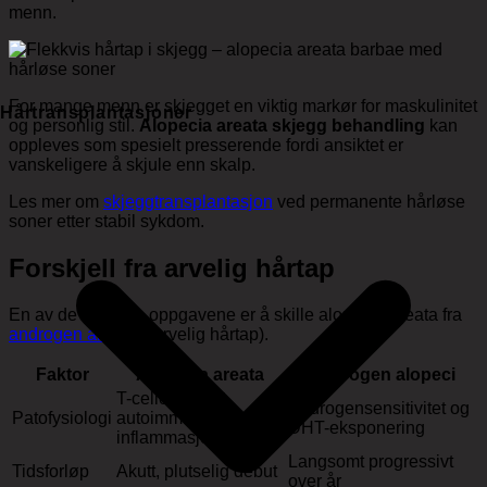
menn.
For mange menn er skjegget en viktig markør for maskulinitet
Hårtransplantasjoner
og personlig stil.
Alopecia areata skjegg behandling
kan
oppleves som spesielt presserende fordi ansiktet er
vanskeligere å skjule enn skalp.
Les mer om
skjeggtransplantasjon
ved permanente hårløse
soner etter stabil sykdom.
Forskjell fra arvelig hårtap
En av de viktigste oppgavene er å skille alopecia areata fra
androgen alopeci
(arvelig hårtap).
Faktor
Alopecia areata
Androgen alopeci
T-cellemediert
Androgensensitivitet og
Patofysiologi
autoimmun
DHT
-eksponering
inflammasjon
Langsomt progressivt
Tidsforløp
Akutt, plutselig debut
over år