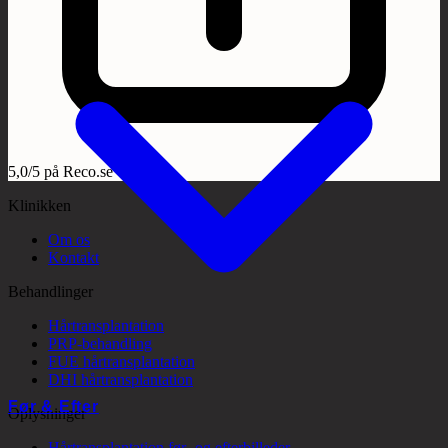
5,0/5 på Reco.se
Klinikken
Om os
Kontakt
Behandlinger
Hårtransplantation
PRP-behandling
FUE hårtransplantation
DHI hårtransplantation
Før & Efter
Oplysninger
Hårtransplantation før- og efterbilleder