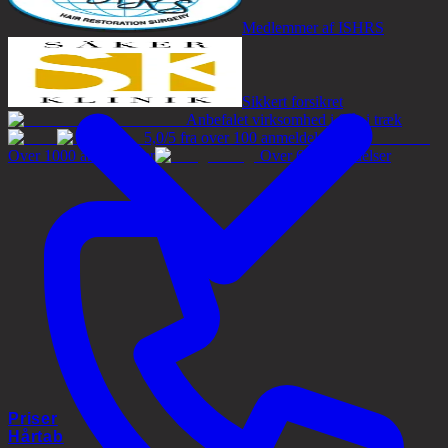
Medlemmer af ISHRS
Sikkert forsikret
Anbefalet virksomhed i 6 år i træk
5,0/5 fra over 100 anmeldelser
Over 1000 anmeldelser
Over 60 anmeldelser
Priser
Hårtab