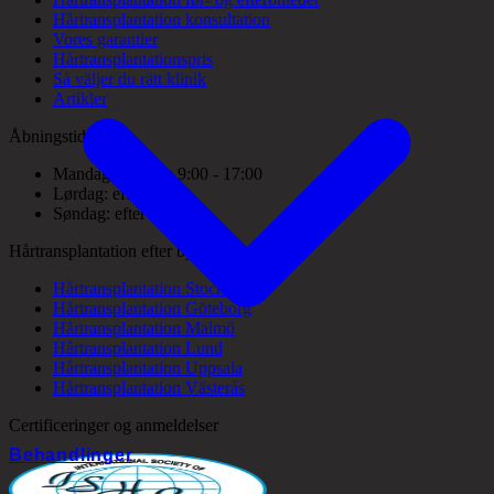
Hårtransplantation konsultation
Vores garantier
Hårtransplantationspris
Så väljer du rätt klinik
Artikler
Åbningstider
Mandag - fredag: 9:00 - 17:00
Lørdag: efter aftale
Søndag: efter aftale
Hårtransplantation efter by
Hårtransplantation Stockholm
Hårtransplantation Göteborg
Hårtransplantation Malmö
Hårtransplantation Lund
Hårtransplantation Uppsala
Hårtransplantation Västerås
Certificeringer og anmeldelser
Behandlinger