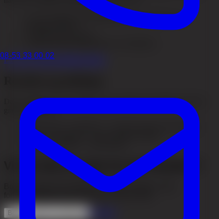
hævelse og følge instruktionerne trin for trin.
–
Sov på ryggen med nakkepude for at undgå tryk på
modtagerområdet
–
Undgå fysisk aktivitet
–
Følg efterbehandlingsplanen fra klinikken
08-53 33 00 02
Læs hele efterbehandlingsguiden
Resultat og tidslinje
Det er vigtigt at have realistiske forventninger. Resultater kommer
gradvist over tid.
–
Efter cirka 3–4 måneder – de første tegn på ny hårvækst
–
Efter 6–9 måneder – mere mærkbar tæthed
–
Efter 12 måneder – slutresultatet
Vil du have en plan for din situation?
Book en gratis konsultation, så gennemgår vi mål,
forudsætninger og et realistisk næste skridt.
Se priser
Book en gratis konsultation