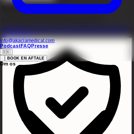
Relaterede oplysninger
Læs mere om vores behandlinger og tjenester
Patienthistorier
Hårtransplantation
Efterbehandling
Før
& Efter
Priser
info@akaciamedical.com
Podcast
FAQ
Presse
🇩🇰
BOOK EN AFTALE
Om os