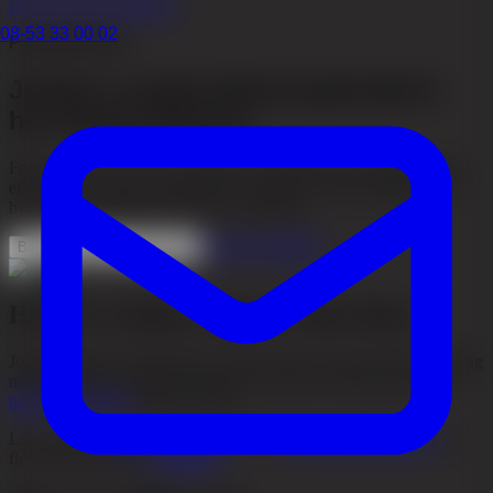
PATIENTHISTORIER
08-53 33 00 02
Patienthistorie
Joakim Lundell hårtransplantation
hos Akacia Medical
Følg Joakims rejse, fra nervøsitet før indgrebet til et stabilt resultat
efter cirka et år. Her opsummerer vi planen, efterbehandlingen og
hvad der er realistisk at forvente i tidslinjen.
Se flere resultater
Book en gratis konsultation
Hvorfor Joakim valgte at dele åbent
Joakim valgte at dokumentere processen for at bryde tabuer omkring
mandligt hårtab og gøre det lettere for andre at forstå, hvordan en
hårtransplantation
faktisk foregår.
Læs mere om
hårtransplantation
, vores
efterbehandlingsguide
og
flere dokumenterede
resultater
.