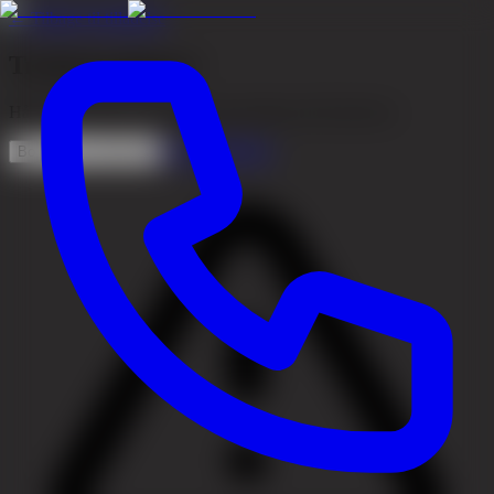
←
Tilbage til tilladelse
Traktionsalopeci
Hårtab forårsaget af langvarig spænding på hårsækkene.
Se behandlinger
Book en konsultation