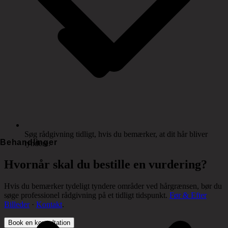
Søg rådgivning tidligt, hvis du bemærker, at dit hår bliver
Behandlinger
tyndere.
Hvornår skal du bestille en vurdering?
Hvis du bemærker tydeligt tyndere områder ved hårgrænsen, bør du
søge professionel rådgivning på et tidligt tidspunkt.
Før & Efter
Billeder
·
Kontakt
.
Book en konsultation