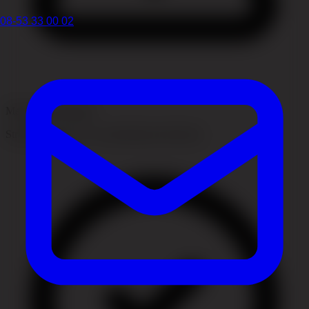
08-53 33 00 02
Mekanisk forårsaget
Stramme frisurer er en almindelig risikofaktor