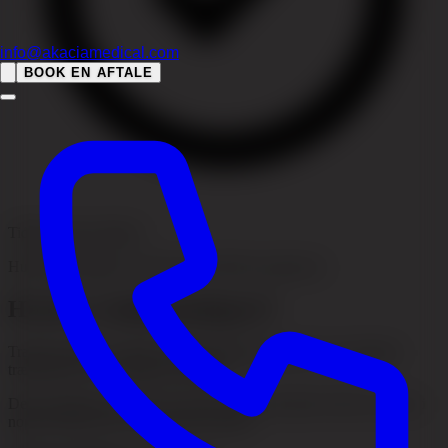
info@akaciamedical.com
BOOK EN AFTALE
Tidlig indsats hjælper
Hurtige ændringer i vaner kan forbedre prognosen
Hvad er traktionsalopeci?
Traktionsalopeci opstår, når hårsækkene udsættes for gentagen
trækning over en længere periode.
Denne tilstand ses ofte hos personer med stramme frisurer og kan i
nogle tilfælde føre til permanent hårtab.