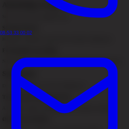
Almindelige årsager
Stress over tid er den vigtigste årsag.
Strenge frisurer
08-53 33 00 02
Hestehaler, fletninger og opsat hår, der trækker i hårgrænsen.
Forlængelser og styling
Nogle metoder kan udgøre en konstant belastning for hårsækkene.
Symptomer
De første symptomer ses ofte ved hårgrænsen.
Tyndere hår ved hårgrænsen
Almindelig i panden og tindingerne, hvor trækket er stærkest.
Ømhed og irritation