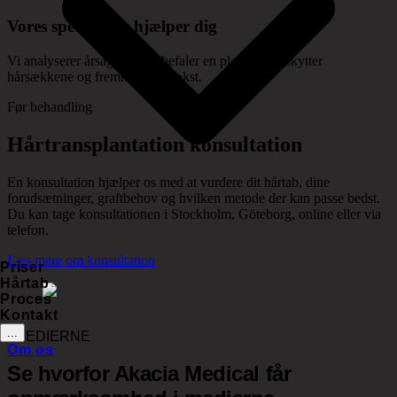
Vores specialister hjælper dig
Vi analyserer årsagen og anbefaler en plan, der beskytter
hårsækkene og fremmer genvækst.
Før behandling
Hårtransplantation konsultation
En konsultation hjælper os med at vurdere dit hårtab, dine
forudsætninger, graftbehov og hvilken metode der kan passe bedst.
Du kan tage konsultationen i Stockholm, Göteborg, online eller via
telefon.
Læs mere om konsultation
Priser
Hårtab
Proces
Kontakt
...
I MEDIERNE
Om os
Se hvorfor Akacia Medical får