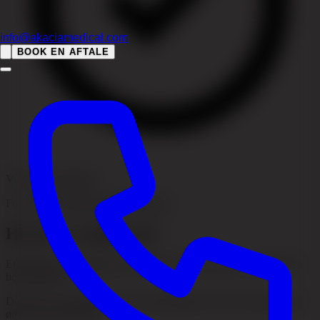
info@akaciamedical.com
BOOK EN AFTALE
Vurdering anbefalet
For korrekt håndtering og sikkerhed
Hvad er et atherom?
Et atherom er en talgcyste, der opstår i huden og kan forekomme i
hovedbunden.
De fleste er godartede, men bør undersøges, hvis de vokser, bliver
ømme eller betændte.