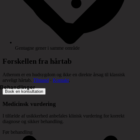
Gentagne gener i samme område
Forskellen fra hårtab
Atherom er en hudsygdom og ikke en direkte årsag til klassisk
arveligt hårtab.
Tilstand
·
Kontakt
.
Behandlinger
Book en konsultation
Medicinsk vurdering
I tilfælde af usikkerhed anbefales klinisk vurdering for korrekt
diagnose og sikker behandling.
Før behandling