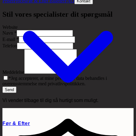
Priser
Proces
Før & Efter Billeder
FAQ
Kontakt
Stil vores specialister dit spørgsmål
Website
Navn
*
E-mail
*
Telefon
Meddelelse
*
Jeg accepterer, at mine personlige data behandles i
overensstemmelse med privatlivspolitikken.
Send
Vi vender tilbage til dig så hurtigt som muligt.
Før & Efter