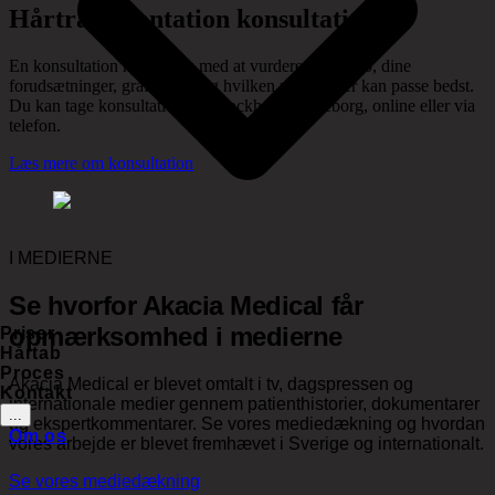
Hårtransplantation konsultation
En konsultation hjælper os med at vurdere dit hårtab, dine
forudsætninger, graftbehov og hvilken metode der kan passe bedst.
Du kan tage konsultationen i Stockholm, Göteborg, online eller via
telefon.
Læs mere om konsultation
I MEDIERNE
Se hvorfor Akacia Medical får
opmærksomhed i medierne
Priser
Hårtab
Proces
Akacia Medical er blevet omtalt i tv, dagspressen og
Kontakt
internationale medier gennem patienthistorier, dokumentarer
...
og ekspertkommentarer. Se vores mediedækning og hvordan
Om os
vores arbejde er blevet fremhævet i Sverige og internationalt.
Se vores mediedækning