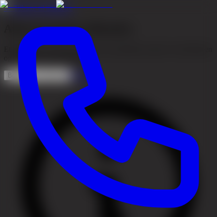
←
Tilbage til tilladelse
Atherom på hovedbunden
Et atherom er en cyste i huden, der undertiden opstår i hovedbunden
og kan kræve undersøgelse.
Se priser
Book en konsultation