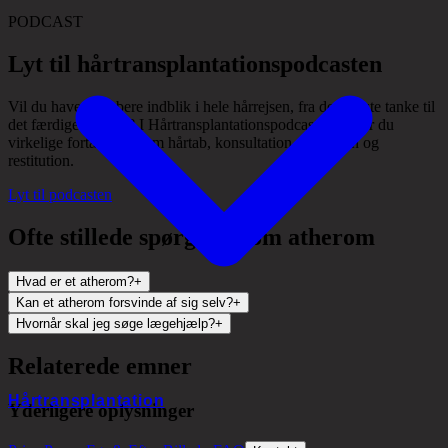
PODCAST
Lyt til hårtransplantationspodcasten
Vil du have et dybere indblik i hele hårrejsen, fra den første tanke til
det færdige resultat? I Hårtransplantationspodcasten følger du
virkelige fortællinger om hårtab, konsultation, operation og
restitution.
Lyt til podcasten
Ofte stillede spørgsmål om atherom
Hvad er et atherom?
+
Kan et atherom forsvinde af sig selv?
+
Hvornår skal jeg søge lægehjælp?
+
Relaterede emner
Hårtransplantation
Yderligere oplysninger