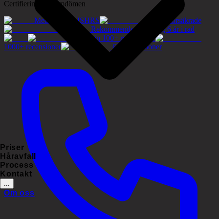
Certifieringar & omdömen
Medlemmar i ISHRS
Tryggt försäkrade
Rekommenderat företag 6 år i rad
5.0/5 från 100+ recensioner
1000+ recensioner
60+ recensioner
Priser
Håravfall
Process
Kontakt
...
Om oss