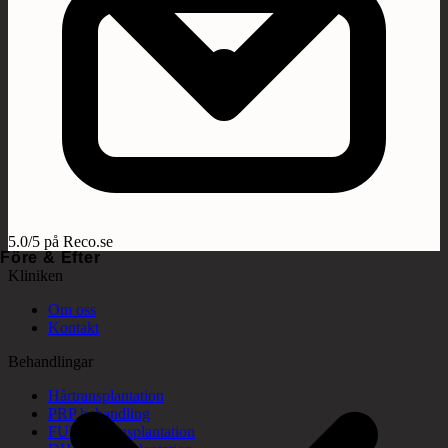
5.0/5 på Reco.se
Före & Efter
Kliniken
Om oss
Kontakt
Behandlingar
Hårtransplantation
PRP behandling
FUE hårtransplantation