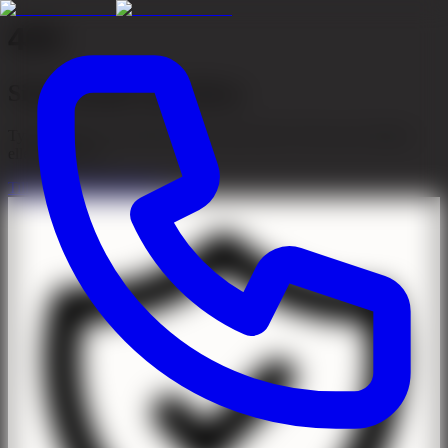
404
Sidan kunde inte hittas
Tyvärr kunde vi inte hitta sidan du letar efter. Den kan ha flyttats
eller tagits bort.
Till startsidan
Kontakta oss