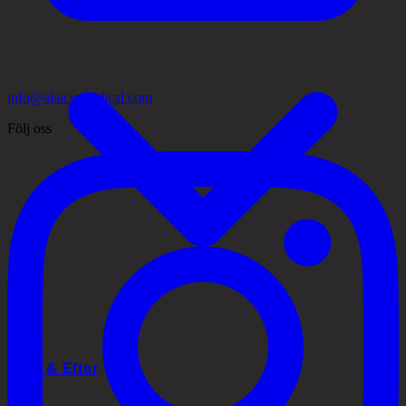
info@akaciamedical.com
Följ oss
Före & Efter