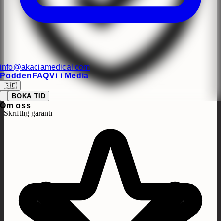
info@akaciamedical.com
Podden
FAQ
Vi i Media
🇸🇪
BOKA TID
Om oss
Skriftlig garanti