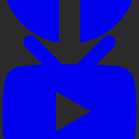
Priser
Håravfall