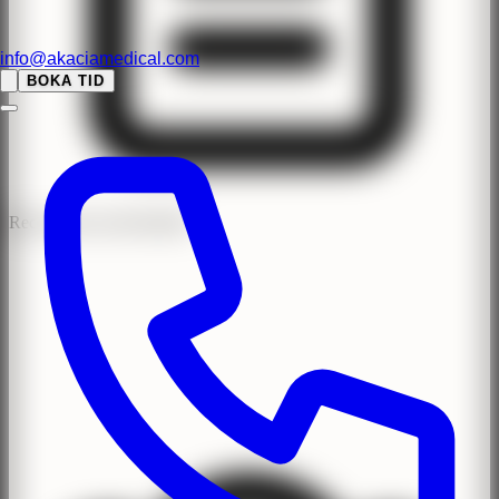
info@akaciamedical.com
BOKA TID
Recensioner med BankID