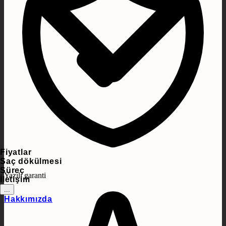
Fiyatlar
Saç dökülmesi
Süreç
Yazılı garanti
İletişim
...
Hakkımızda