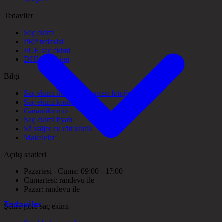
Tedaviler
Saç ekimi
PRP tedavisi
FUE saç ekimi
DHI saç ekimi
Bilgi
Saç ekimi öncesi ve sonrası fotoğrafları
Saç ekimi konsültasyonu
Garantilerimiz
Saç ekimi fiyatı
Så väljer du rätt klinik
Makaleler
Açılış saatleri
Pazartesi - Cuma: 09:00 - 17:00
Cumartesi: randevu ile
Pazar: randevu ile
Tedaviler
Şehre göre saç ekimi