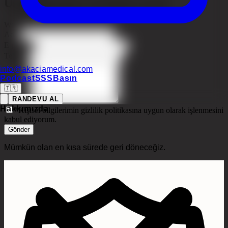
Uzmanlarımıza sorunuzu sorun
Website
Ad
*
E-posta
*
Telefon
info@akaciamedical.com
Podcast
SSS
Basın
🇹🇷
RANDEVU AL
Bildirim
Hakkımızda
*
Kişisel bilgilerimin gizlilik politikasına uygun olarak işlenmesini
kabul ediyorum.
Gönder
Mümkün olan en kısa sürede geri döneceğiz.