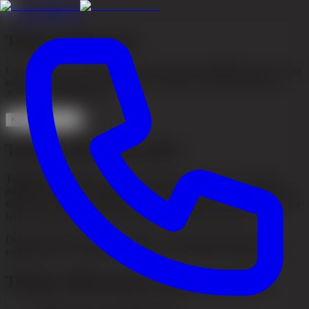
←
Saç dökülmesi
Telogen Effluvium
Genellikle stres, hastalık veya büyük yaşam değişikliklerinden sonra
ortaya çıkan geçici saç dökülmesi. Nedenler ve tedavi hakkında
daha fazla bilgi edinin.
Konsültasyon al
Telogen effluvium nedir?
Telogen effluvium
saçın daha büyük bir bölümünün aynı anda
dinlenme evresine (telogen evresi) girdiği geçici bir saç dökülmesi
türüdür. Bu durum, belirli bir desen izleyen tipik saç dökülmesinden
farklı olarak tüm saçlı deride yaygın saç kaybına yol açar.
Durum genellikle geri dönüşlüdür ve altta yatan neden tedavi
edildiğinde veya ortadan kalktığında saç yeniden uzamaya başlar.
Telogen effluviumun yaygın nedenleri