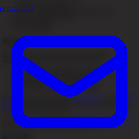
Yoğun stres veya travmatik olaylar
Ağır hastalık veya ameliyat
08-53 33 00 02
Hormonal değişiklikler (örneğin hamilelik sonrası)
Bazı besin öğelerinin eksikliği
İlaçların yan etkileri
Hızlı kilo değişimi
Tedavi
Çoğu durumda saç, altta yatan neden tedavi edildiğinde
kendiliğinden toparlanır. Tedavi şunları içerebilir:
Altta yatan nedenin belirlenmesi ve tedavi edilmesi
Beslenmenin ve besin alımının iyileştirilmesi
Stres yönetimi ve yaşam tarzı değişiklikleri
Saç büyümesini uyarmak için PRP tedavisi
Şunlar hakkında daha fazla okuyun:
tedavilerimiz
ve özellikle
PRP
tedavisi
iyileşme sürecinde hangi destekleyici seçeneklerin uygun
olabileceğini anlamak istiyorsanız.
Ayrıca
sonuçlarımızı
görebilir veya
bizimle iletişime geçebilirsiniz
saç dökülmesi devam ederse değerlendirme için.
İlgili bilgiler