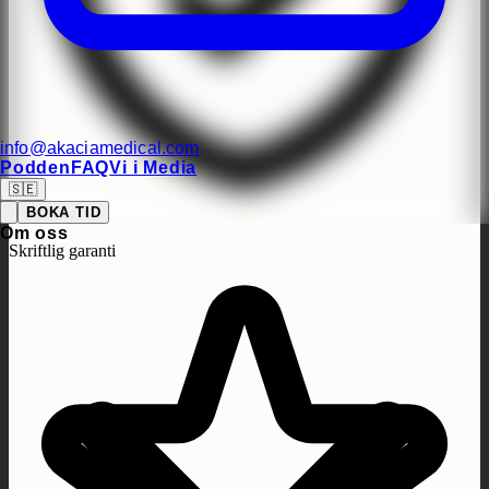
info@akaciamedical.com
Podden
FAQ
Vi i Media
🇸🇪
BOKA TID
Om oss
Skriftlig garanti