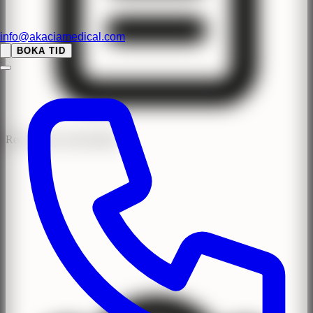
info@akaciamedical.com
BOKA TID
Recensioner med BankID