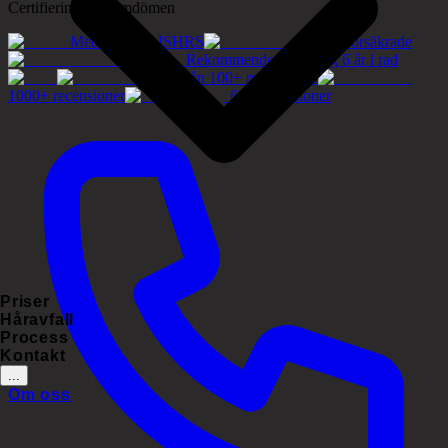
Certifieringar & omdömen
Medlemmar i ISHRS
Tryggt försäkrade
Rekommenderat företag 6 år i rad
5.0/5 från 100+ recensioner
1000+ recensioner
60+ recensioner
Priser
Håravfall
Process
Kontakt
...
Om oss