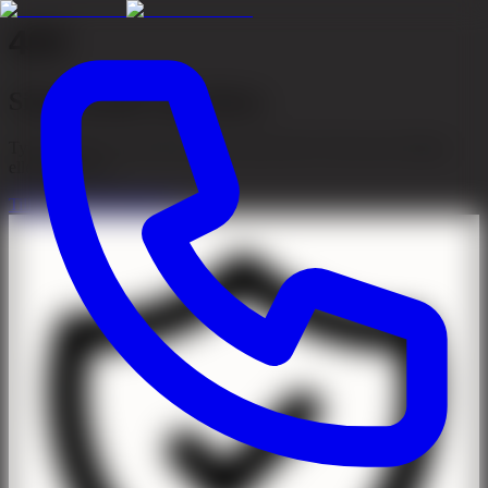
404
Sidan kunde inte hittas
Tyvärr kunde vi inte hitta sidan du letar efter. Den kan ha flyttats
eller tagits bort.
Till startsidan
Kontakta oss