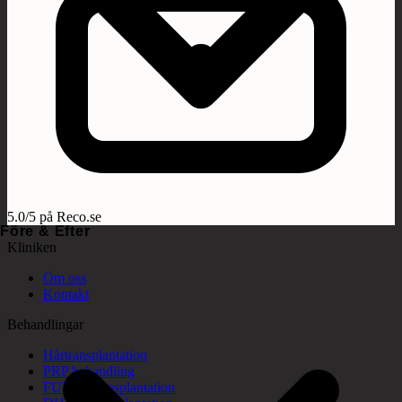
5.0/5 på Reco.se
Före & Efter
Kliniken
Om oss
Kontakt
Behandlingar
Hårtransplantation
PRP behandling
FUE hårtransplantation