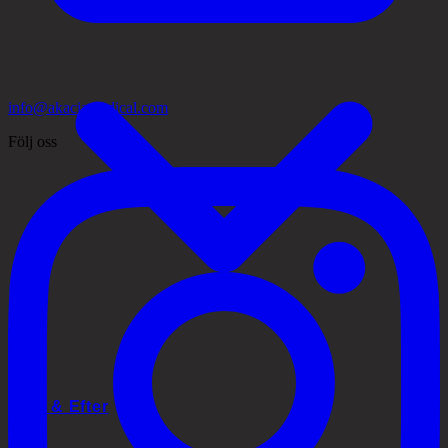
info@akaciamedical.com
Följ oss
Före & Efter