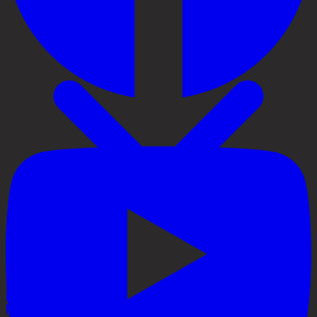
Priser
Håravfall