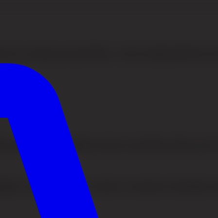
il en naturlig og varig hårlinje – med en tydelig tidslinje for når 
yrevalg og selvtillit. Målet var ikke en dramatisk endring, men e
ktighet. Under konsultasjon vurderer vi mønsteret i håravfallet, 