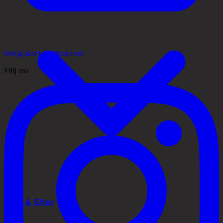
info@akaciamedical.com
Följ oss
Före & Efter