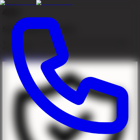
404
Sidan kunde inte hittas
Tyvärr kunde vi inte hitta sidan du letar efter. Den kan ha flyttats
eller tagits bort.
Till startsidan
Kontakta oss