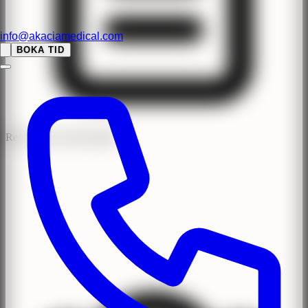
info@akaciamedical.com
BOKA TID
Recensioner med BankID