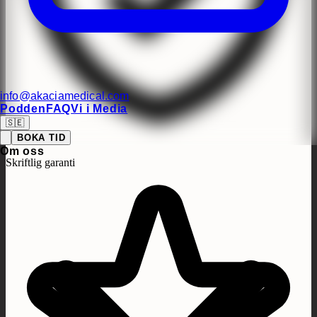
info@akaciamedical.com
Podden
FAQ
Vi i Media
🇸🇪
BOKA TID
Om oss
Skriftlig garanti