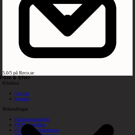
5.0/5 på Reco.se
Före & Efter
Kliniken
Om oss
Kontakt
Behandlingar
Hårtransplantation
PRP behandling
FUE hårtransplantation