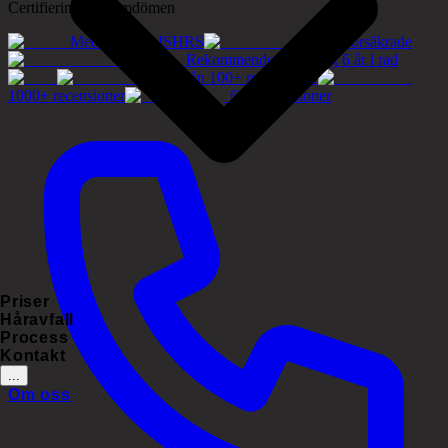
Certifieringar & omdömen
Medlemmar i ISHRS
Tryggt försäkrade
Rekommenderat företag 6 år i rad
5.0/5 från 100+ recensioner
1000+ recensioner
60+ recensioner
Priser
Håravfall
Process
Kontakt
...
Om oss