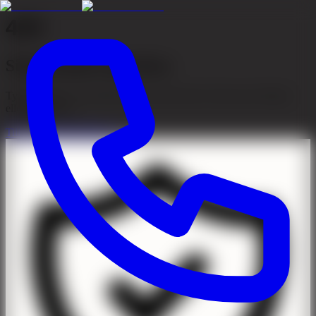
404
Sidan kunde inte hittas
Tyvärr kunde vi inte hitta sidan du letar efter. Den kan ha flyttats
eller tagits bort.
Till startsidan
Kontakta oss