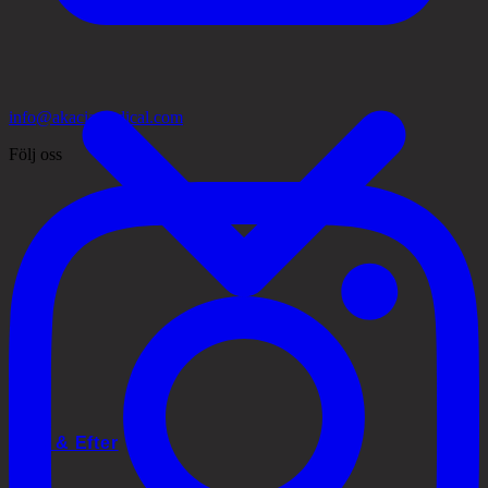
info@akaciamedical.com
Följ oss
Före & Efter