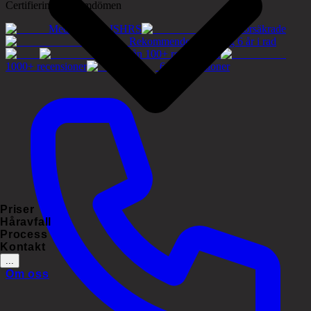
Certifieringar & omdömen
Medlemmar i ISHRS
Tryggt försäkrade
Rekommenderat företag 6 år i rad
5.0/5 från 100+ recensioner
1000+ recensioner
60+ recensioner
Priser
Håravfall
Process
Kontakt
...
Om oss