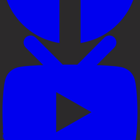
Priser
Håravfall