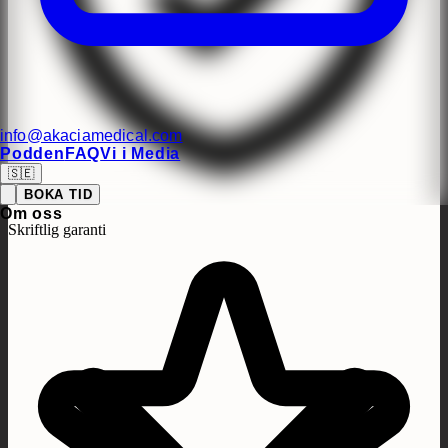
info@akaciamedical.com
Podden
FAQ
Vi i Media
🇸🇪
BOKA TID
Om oss
Skriftlig garanti