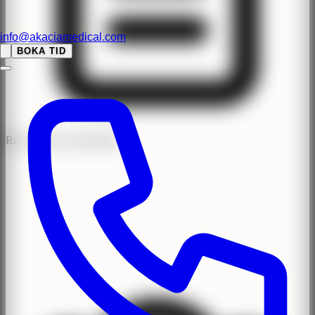
info@akaciamedical.com
BOKA TID
Recensioner med BankID