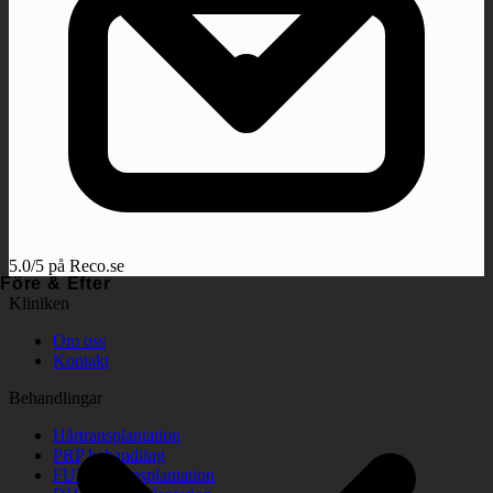
5.0/5 på Reco.se
Före & Efter
Kliniken
Om oss
Kontakt
Behandlingar
Hårtransplantation
PRP behandling
FUE hårtransplantation