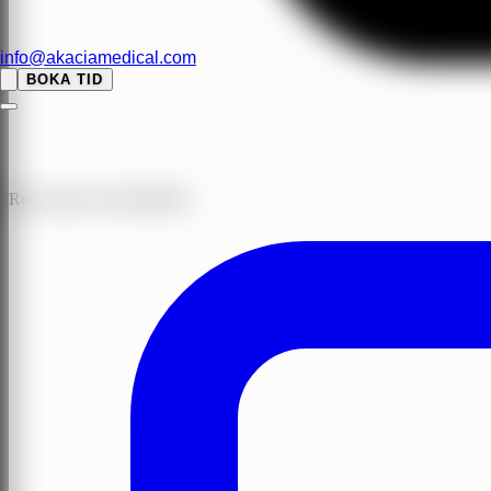
info@akaciamedical.com
BOKA TID
Recensioner med BankID