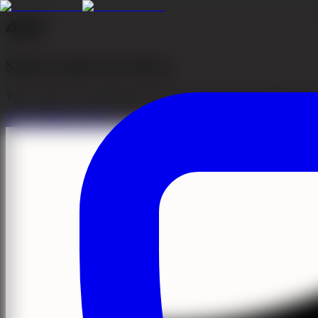
404
Sidan kunde inte hittas
Tyvärr kunde vi inte hitta sidan du letar efter. Den kan ha flyttats eller 
Till startsidan
Kontakta oss