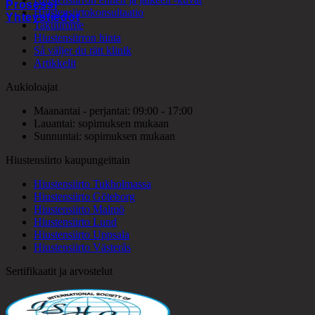
Prosessi
Hiustensiirtokonsultaatio
Yhteystiedot
Takuumme
Hiustensiirron hinta
Så väljer du rätt klinik
Artikkelit
Aukioloajat
Maanantai - perjantai: 09:00 - 17:00
Lauantai: sopimuksen mukaan
Sunnuntai: sopimuksen mukaan
Hiustensiirto kaupungeittain
Hiustensiirto Tukholmassa
Hiustensiirto Göteborg
Hiustensiirto Malmö
Hiustensiirto Lund
Hiustensiirto Uppsala
Hiustensiirto Västerås
Sertifikaatit ja arvostelut