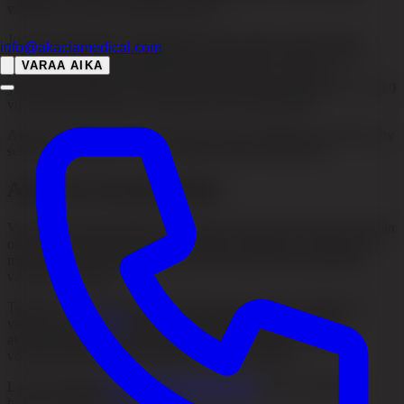
vaihtelevat suuresti henkilöstä toiseen.
Joissakin tapauksissa hiustenlähtö jää pysyväksi, mutta toisissa
info@akaciamedical.com
hiustupet aktivoituvat uudelleen ja uudet hiukset alkavat kasvaa.
VARAA AIKA
Noin 10 prosenttia menettää kaiken hiuksensa, ja tämä on
yleisempää lapsilla ja nuorilla. Noin 60 prosenttia sairastuu ennen 20
vuoden ikää, mutta tila voi puhjeta myös myöhemmin.
Alopecia areata ei ole itsessään fyysisesti vaarallinen eikä siihen liity
selvästi suurentunutta riskiä sairastua muihin sairauksiin.
Alopecia Areatan hoito
Valitettavasti tällä hetkellä ei ole hoitoa, jonka teho alopecia areataan
olisi todistettu tasaisesti hyväksi kaikissa tapauksissa. Tärkeää on
muistaa, että hiustupet eivät yleensä ole pysyvästi vaurioituneet,
vaan lepovaiheessa.
Tehokasta tapaa käynnistää hiusten kasvu varmasti uudelleen ei
vielä ole, mutta
PRP
-hoito voi joissakin tapauksissa auttaa
aktivoimaan hiustupet lepovaiheesta. Myös kortisonivoidetta
voidaan kokeilla, mutta tulokset vaihtelevat paljon.
Lue lisää meidän
hiustenlähtöhoidoistamme
ja siitä, miten PRP-
hoitoa käytetään klinikallamme.