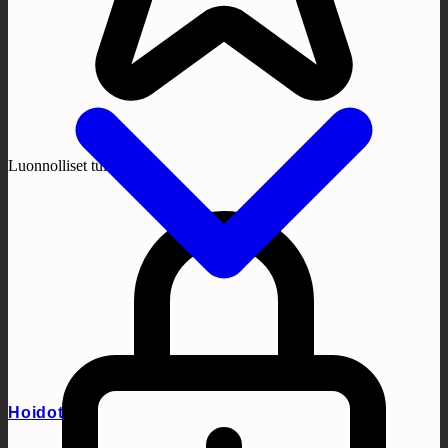
Luonnolliset tulokset
Hoidot