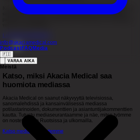
Konsultaatio auttaa meitä arvioimaan hiustenlähtöäsi, lähtökohtiasi,
siirremäärän tarvetta ja sitä, mikä menetelmä voisi sopia sinulle
parhaiten. Konsultaatio voidaan tehdä Tukholmassa, Göteborgissa,
verkossa tai puhelimitse.
Lue lisää konsultaatiosta
info@akaciamedical.com
Podcast
FAQ
Media
🇫🇮
VARAA AIKA
MEDIASSA
Meistä
Katso, miksi Akacia Medical saa
huomiota mediassa
Akacia Medical on saanut näkyvyyttä televisiossa,
sanomalehdissä ja kansainvälisessä mediassa
potilastarinoiden, dokumenttien ja asiantuntijakommenttien
kautta. Tutustu mediaseurantaamme ja näe, miten työmme
on nostettu esiin Ruotsissa ja ulkomailla.
Katso medianäkyvyytemme