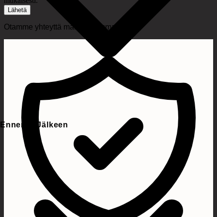
mukaisesti.
Lähetä
Otamme yhteyttä mahdollisimman pian.
Ennen & Jälkeen