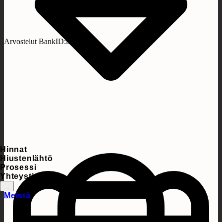
Arvostelut BankID:llä
Hinnat
Hiustenlähtö
Prosessi
Yhteystiedot
...
Meistä