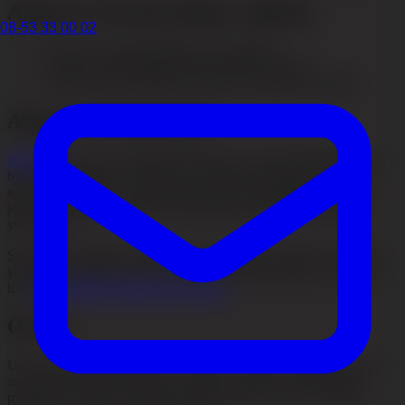
Alopecia Areatan kolme vaihetta
08-53 33 00 02
Alopecia areata
Läiskittäinen hiustenlähtö.
Alopecia totalis
Kaikkien pään hiusten menetys.
Alopecia universalis
Koko kehon karvoituksen menetys.
Alopecia Areatan syyt
Alopecia
areata on autoimmuunisairaus, jossa immuunijärjestelmä
hyökkää hiustuppeja vastaan ja saa hiukset lopettamaan uusien
solujen tuottamisen. Sairaus liittyy myös perinnöllisyyteen ja voi
joissakin tapauksissa puhjeta voimakkaan psyykkisen stressin
yhteydessä.
Sairauden yksittäistä tarkkaa syytä ei vieläkään tunneta. Jos haluat
ymmärtää paremmin, miten eri tilat vaikuttavat hiuksiin, voit lukea
lisää
hiustenlähtöä aiheuttavista tiloista
.
Oireet
Usein tila alkaa päänahkaan ilmestyvänä kaljuna läiskänä, joka on
suunnilleen kolikon kokoinen. Läiskä voi kasvaa suuremmaksi,
pysähtyä tai siihen voi kasvaa hiuksia takaisin. Kesto ja laajuus