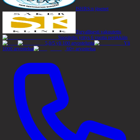
ISHRS:n jäsenet
Turvallisesti vakuutettu
Suositeltu yritys 6 vuotta peräkkäin
5,0/5 yli 100 arvostelusta
Yli
1000 arvostelua
60+ arvostelua