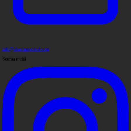
info@akaciamedical.com
Seuraa meitä