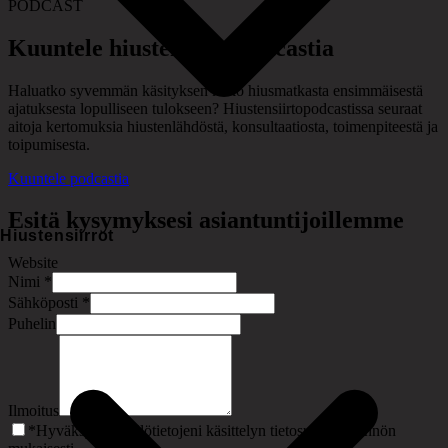
PODCAST
Kuuntele hiustensiirtopodcastia
Haluatko syvemmän käsityksen koko hiusmatkasta ensimmäisestä
ajatuksesta lopulliseen tulokseen? Hiustensiirtopodcastissa seuraat
aitoja kertomuksia hiustenlähdöstä, konsultaatiosta, toimenpiteestä ja
toipumisesta.
Kuuntele podcastia
Esitä kysymyksesi asiantuntijoillemme
Hiustensiirrot
Website
Nimi
*
Sähköposti
*
Puhelin
Ilmoitus
*
Hyväksyn henkilötietojeni käsittelyn tietosuojakäytännön