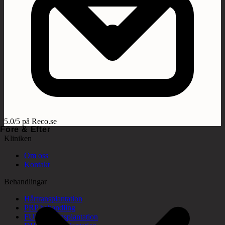
5.0/5 på Reco.se
Före & Efter
Kliniken
Om oss
Kontakt
Behandlingar
Hårtransplantation
PRP behandling
FUE hårtransplantation