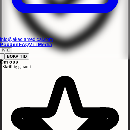
info@akaciamedical.com
Podden
FAQ
Vi i Media
🇸🇪
BOKA TID
Om oss
Skriftlig garanti