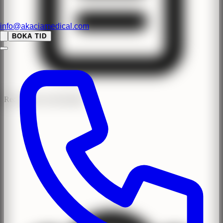
info@akaciamedical.com
BOKA TID
Recensioner med BankID