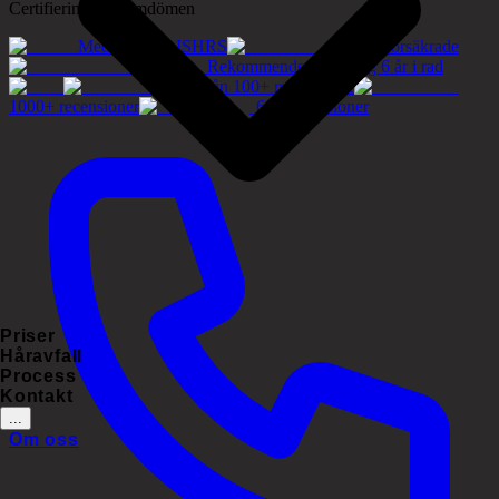
Certifieringar & omdömen
Medlemmar i ISHRS
Tryggt försäkrade
Rekommenderat företag 6 år i rad
5.0/5 från 100+ recensioner
1000+ recensioner
60+ recensioner
Priser
Håravfall
Process
Kontakt
...
Om oss