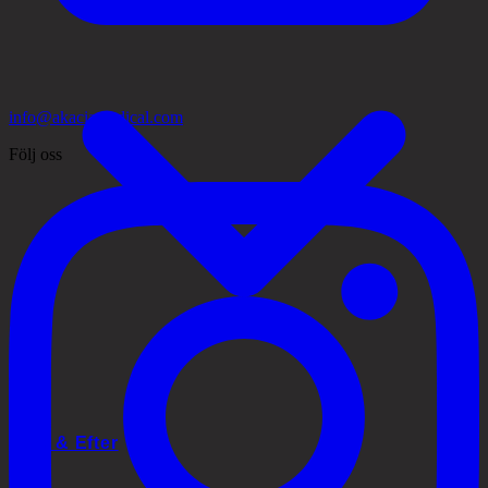
info@akaciamedical.com
Följ oss
Före & Efter