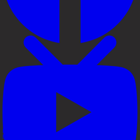
Priser
Håravfall