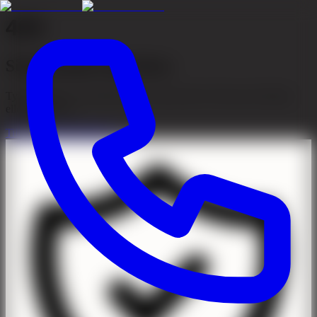
404
Sidan kunde inte hittas
Tyvärr kunde vi inte hitta sidan du letar efter. Den kan ha flyttats
eller tagits bort.
Till startsidan
Kontakta oss