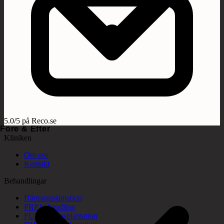
5.0/5 på Reco.se
Före & Efter
Kliniken
Om oss
Kontakt
Behandlingar
Hårtransplantation
PRP behandling
FUE hårtransplantation