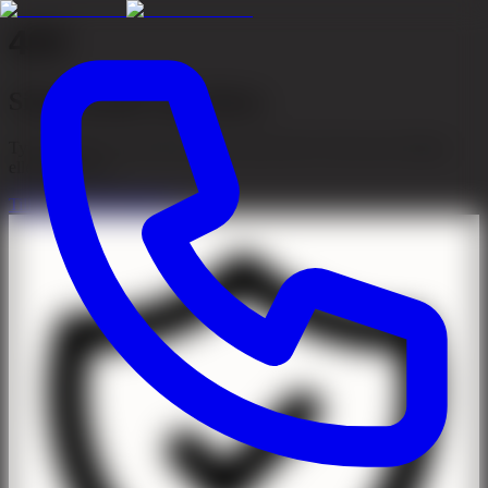
404
Sidan kunde inte hittas
Tyvärr kunde vi inte hitta sidan du letar efter. Den kan ha flyttats
eller tagits bort.
Till startsidan
Kontakta oss