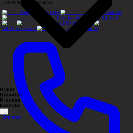
Certifieringar & omdömen
Medlemmar i ISHRS
Tryggt försäkrade
Rekommenderat företag 6 år i rad
5.0/5 från 100+ recensioner
1000+ recensioner
60+ recensioner
Priser
Håravfall
Process
Kontakt
...
Om oss