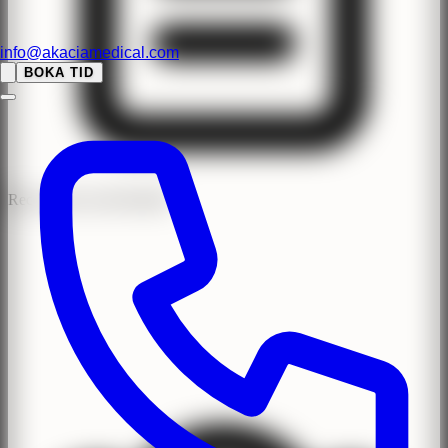
info@akaciamedical.com
BOKA TID
Recensioner med BankID