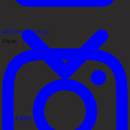
info@akaciamedical.com
Följ oss
Före & Efter