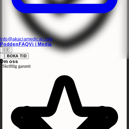
info@akaciamedical.com
Podden
FAQ
Vi i Media
🇸🇪
BOKA TID
Om oss
Skriftlig garanti